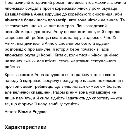
Пронизливий історичний роман, що висвітлює жахливі злочини
японських солдатів проти корейських жінок у роки окупації
Двадцятирічна Анна вирушає до корейського сиротинця, аби
дізнатися бодай щось про матір, якої вона ніколи не знала. Та
з’ясовується, що жінка вже померла. Лиш загадковий
незнайомець підштовхує Анну не спиняти пошуки й передає
старовинний гребінець і клаптик паперу з адресою Чже Хі —
жінки, яка ділиться з Анною сповненою болю й відваги
розповіддю про минуле. Її історія бере початок з часів
японської окупації Кореї і Китаю, коли тисячі жінок, цинічно
названих «жінки для втіхи», стали жертвами сексуального
рабства.
Крок за кроком Анна занурюється в трагічну історію свого
народу й відкриває шокуючу правду про власне походження і
про той самий гребінець, що виявляється символом болісної,
але величної спадщини. Разом із ним вона успадковує не
лише пам’ять, а й силу, гідність і здатність до спротиву — усе
те, що формує її нову, глибшу сутність.
Автор: Вільям Ендрюс
Характеристики