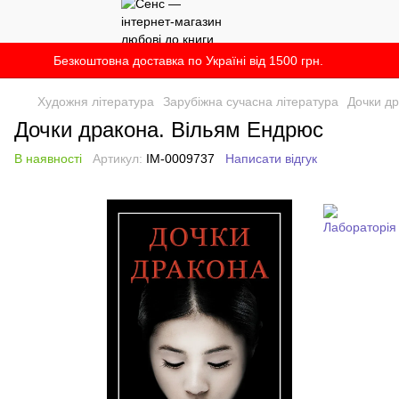
Безкоштовна доставка по Україні від 1500 грн.
Художня література
Зарубіжна сучасна література
Дочки д
Дочки дракона. Вільям Ендрюс
В наявності
Артикул:
IM-0009737
Написати відгук