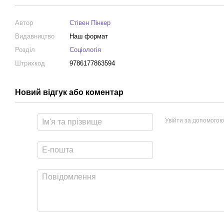
Автор
Стівен Пінкер
Видавництво
Наш формат
Розділ
Соціологія
Штрихкод
9786177863594
Новий відгук або коментар
Увійти за допомогою