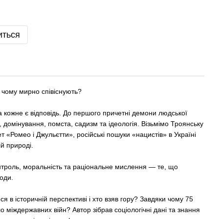
иться
чому мирно співіснують?
а кожне є відповідь. До першого причетні демони людської
 домінування, помста, садизм та ідеологія. Візьмімо Троянську
ет «Ромео і Джульєтти», російські пошуки «нацистів» в Україні
ій природі.
нтроль, моральність та раціональне мислення — те, що
боди.
я в історичній перспективі і хто взяв гору? Завдяки чому 75
о міждержавних війн? Автор зібрав соціологічні дані та знання