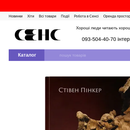
Перейти до основного контенту
Новинки
Хіти
Всі товари
Події
Робота в Сенсі
Оренда просто
Розіграш сертифікатів
Хороші люди читають хорош
093-504-40-70 інте
Каталог