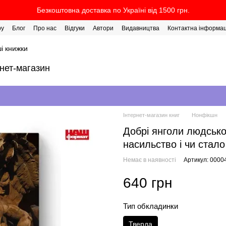
Безкоштовна доставка по Україні від 1500 грн.
ру
Блог
Про нас
Відгуки
Автори
Видавництва
Контактна інформац
і книжки
рнет-магазин
Інтернет-магазин книг
Нонфікшн
Добрі янголи людсько
насильство і чи стало
Немає в наявності
Артикул: 0000
640 грн
Тип обкладинки
Тверда