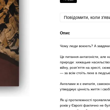
Повідомити, коли з'яв
Опис
Чому люди воюють? А завдяки 
Це питання-антагоністи, але н
природи: хижацьке насильство,
війну, розп’яття на хресті, сюж
— за всім стоїть лихе в людськ
Ангелами ж є емпатія, самоко
утверджує цінність життя і сво
Як ці протилежності проявлялис
років у Європі фактично не бул