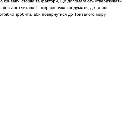
про криваву історію та фактори, що допомагають утверджувати
раїнського читача Пінкер спонукає подумати, де та які
отрібно зробити, аби повернутися до Тривалого миру.