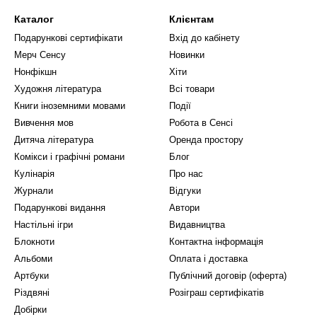
Каталог
Клієнтам
Подарункові сертифікати
Вхід до кабінету
Мерч Сенсу
Новинки
Нонфікшн
Хіти
Художня література
Всі товари
Книги іноземними мовами
Події
Вивчення мов
Робота в Сенсі
Дитяча література
Оренда простору
Комікси і графічні романи
Блог
Кулінарія
Про нас
Журнали
Відгуки
Подарункові видання
Автори
Настільні ігри
Видавництва
Блокноти
Контактна інформація
Альбоми
Оплата і доставка
Артбуки
Публічний договір (оферта)
Різдвяні
Розіграш сертифікатів
Добірки