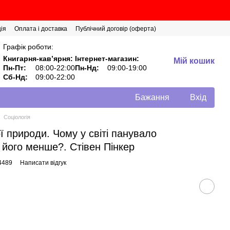
ія
Оплата і доставка
Публічний договір (оферта)
Графік роботи:
Книгарня-кавʼярня:
Інтернет-магазин:
Мій кошик
Пн-Пт:
08:00-22:00
Пн-Нд:
09:00-19:00
Сб-Нд:
09:00-22:00
Бажання
Вхід
Соціологія
ї природи. Чому у світі панувало
 його менше?. Стівен Пінкер
4489
Написати відгук