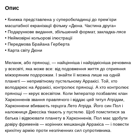
Опис
• Книжка представлена у суперобкладинці до прем’єри
масштабної екранізації фільму «Дюна. Частина друга»
• Подарункове видання, збільшений формат, закладка-лясе
• Неймовірні кольорові ілюстрації
• Передмова Брайана Герберта
• Карта світу Дюни
Меланж, або прянощі, — найцінніша і найрідкісніша речовина
у всесвіті, яка може все: від подовження життя до сприяння
міжзоряним подорожам. І знайти її можна лише на одній
планеті — непривітному пустельному Арракісі. Той, хто
володарює на Арракісі, контролює прянощі. А хто контролює
прянощі — керує всесвітом. Коли Імператор позбавляє клан
Харконненів звання правлячого і віддає цей титул Атрідам,
Харконнени вбивають герцога Лето Атріда. Його син Пол і
наложниця Джессіка тікають у пустелю. Щоб помститися за
батька і відвоювати планету в Харконненів, Пол має здобути
довіру фрименів — корінних мешканців Арракіса — і повести
крихітну армію проти незліченних сил супротивника.