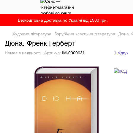
Безкоштовна доставка по Україні від 1500 грн.
Художня література
Зарубіжна класична література
Дюна. 
Дюна. Френк Герберт
Немає в наявності
Артикул:
IM-0000631
1 відгук