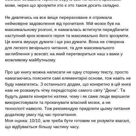
мови, через що зрозуміти хто є хто також досить складно.
Не дивлячись на все вище перераховане я отримала
неймовірне задоволення від прочитаня. Мій мозок був на
максимальному розгоні, я намагалась встигнути передбачити
наступний крок кожного героя та максимально його зрозуміти.
Ця книга змушує думати і ще раз думати. Вона не створена
для легкого вечірнього читання, та для максимального
заглиблення у всесвіт, на який перетвориться наш з вами у
можливому майбутньому.
Про цю книгу можна написати не одну сторінку тексту, просто
намагаючись пояснити самі елементарні основи, тож навіть не
буду намагатись. З останнього додам, що конкретно в цій книзі
нам не розкажуть чітку передісторію самого світу “Дюни”. Та
будуть давати конкретні натяки, чому і як саме люди вирішили
використовувати та прокачувати власний мозок, а не
технології навколо. Тож рекомендую приділити цьому питання
додаткову увагу під час прочитання.
Моя оцінка: 10/10, але треба бути готовим не розуміти взагалі,
що відбувається більшу частину часу.