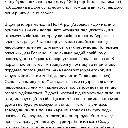
книгу було написано в далекому 1965 році. Історія написана і
побудована в дуже сучасному стилі, тож дата випуску першого
примірника дійсно вражає.
В центрі історії молодий Пол Атрід (Атредіс, якщо читати в
оригіналі). Він син лорда Лето Атріда та леді Джессіки, які
отримують від імператора у володіння планету Арракіс. Це
єдине місце в усій галактиці, де можна знайти прянощі -
необхідний елемент для між світових перельотів. Попередні
власники, дім Гарконенів, не сильно радий подібному
розкладу, тож обіцяють повернути свої володіння назад. В
першій частині історії ми занурені у політику та інтриги між
лордами, торговцями та Бене Гессерит (орден жінок, які
керують цим світом із тіні, до речі мати Пола одна з них).
Основну частину історії складають саме внутрішні діалоги
персонажів, з них ми і дізнаємось про світобудову та те, що
взагалі відбувається. В другій частині піднімають вже питання
віри, маніпуляцій та війн. Ця книга явно не тримає читачи за
ідіота і не буде розжовувати взагалі нічого. Тільки десь
всередині книги я почала нарешті вловлювати суть подій
навколо. Одразу видно також, що автор дуже багато часу
провів за дослідженням культури країн Близького Сходу,
оскільки більшість термінів беруть свій початок з арабської