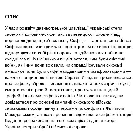
Опис
У часи розквіту давньогрецької цивілізації українські степи
заселяли кочовики-скіфи, які, за легендою, походили від
першої людини, що з’явилась у Скіфії, — Таргітая, сина Зевса.
Скіфські вершники тримали під контролем величезні простори,
підпорядкували собі різні народи та здійснювали набіги на
сусідні землі. Із цієї книжки ви дізнаєтеся, ким були скіфські
воїни, як і чим вони воювали, чи справді існували скіфські
амазонки та чи були скіфи найдавнішими катафрактаріями —
важкою панцирною кіннотою Євразії. У виданні розповідається
про скіфську зброю — знамениті акінаки та асиметричні луки,
смертоносні стріли й гострі списи, про лускаті панцирі й
трофейні шоломи скіфських воїнів. Читаючи цю книжку, ви
довідаєтеся про основні кампанії скіфського війська:
закавказькі походи, війну з персами та конфлікт з Філіппом
Македонським, а також про менш відомі війни скіфської історії.
Видання розраховане на всіх, кому цікава давня історія
України, історія зброї і військової справи.