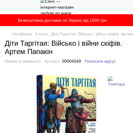
Безкоштовна доставка по Україні від 1500 грн.
Нонфікшн
Історія
Діти Таргітая: Військо і війни скіфів. Арте
Діти Таргітая: Військо і війни скіфів.
Артем Папакін
Немає в наявності
Артикул:
00004049
Написати відгук