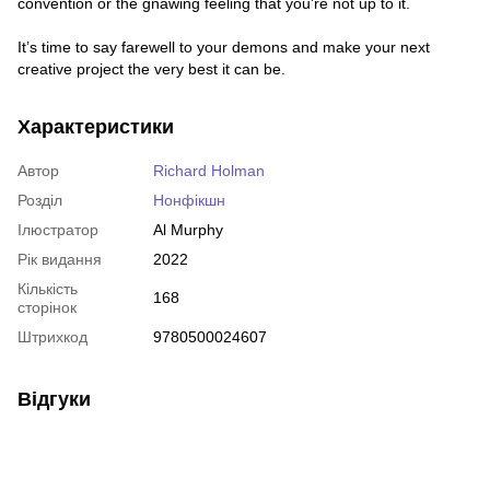
convention or the gnawing feeling that you’re not up to it.
It’s time to say farewell to your demons and make your next
creative project the very best it can be.
Характеристики
Автор
Richard Holman
Розділ
Нонфікшн
Ілюстратор
Al Murphy
Рік видання
2022
Кількість
168
сторінок
Штрихкод
9780500024607
Відгуки