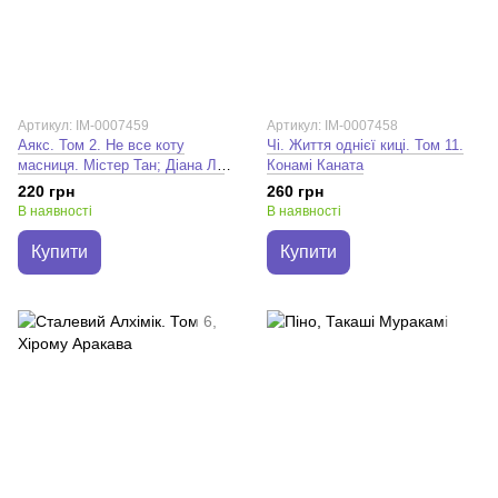
Артикул: IM-0007459
Артикул: IM-0007458
Аякс. Том 2. Не все коту
Чі. Життя однієї киці. Том 11.
масниця. Містер Тан; Діана Ле
Конамі Каната
Феєр
220 грн
260 грн
В наявності
В наявності
Купити
Купити