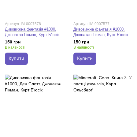
Артикул: IM-0007578
Артикул: IM-0007577
Дивовижна фантазія #1000.
Дивовижна фантазія #1000.
Джонатан Гікман; Курт Б'юсік;
Джонатан Гікман; Курт Б'юсік;
Ден Слотт
Ден Слотт
150 грн
150 грн
В наявності
В наявності
Купити
Купити