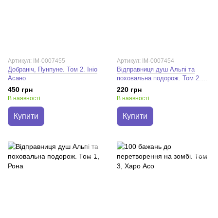
Артикул: IM-0007455
Артикул: IM-0007454
Добраніч, Пунпуне. Том 2. Ініо
Відправниця душ Альпі та
Асано
поховальна подорож. Том 2.
Рона
450 грн
220 грн
В наявності
В наявності
Купити
Купити