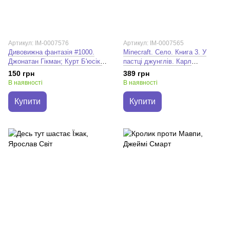
Артикул: IM-0007576
Артикул: IM-0007565
Дивовижна фантазія #1000.
Minecraft. Село. Книга 3. У
Джонатан Гікман; Курт Б'юсік;
пастці джунглів. Карл
Ден Слотт
Ольсберґ
150 грн
389 грн
В наявності
В наявності
Купити
Купити