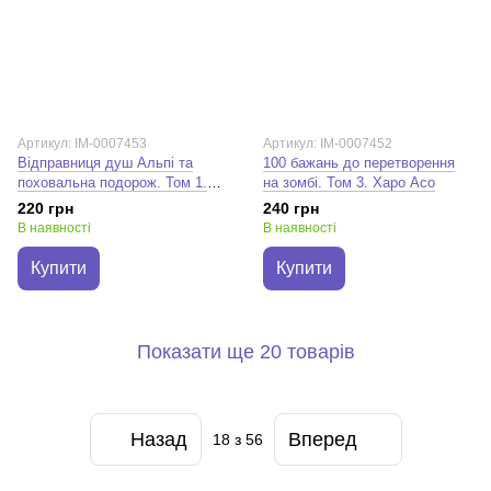
Артикул: IM-0007453
Артикул: IM-0007452
Відправниця душ Альпі та
100 бажань до перетворення
поховальна подорож. Том 1.
на зомбі. Том 3. Харо Асо
Рона
220 грн
240 грн
В наявності
В наявності
Купити
Купити
Показати ще 20 товарів
Назад
Вперед
18
з 56