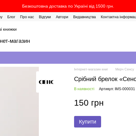
Безкоштовна доставка по Україні від 1500 грн.
ру
Блог
Про нас
Відгуки
Автори
Видавництва
Контактна інформац
і книжки
рнет-магазин
Інтернет-магазин книг
Мерч Сенсу
Срібний брелок «Сен
В наявності
Артикул: IMS-000031
150 грн
Купити