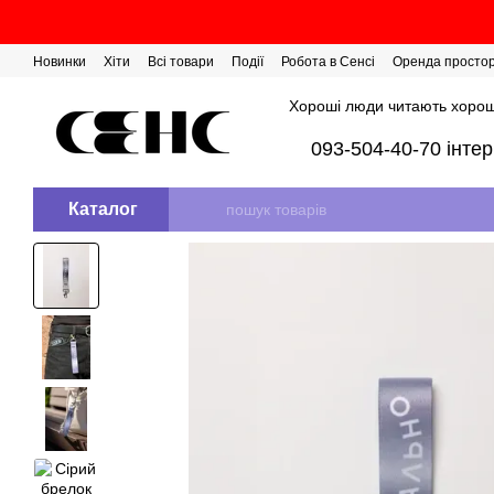
Перейти до основного контенту
Новинки
Хіти
Всі товари
Події
Робота в Сенсі
Оренда просто
Розіграш сертифікатів
Хороші люди читають хорош
093-504-40-70 інте
Каталог