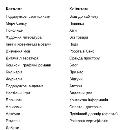
Каталог
Клієнтам
Подарункові сертифікати
Вхід до кабінету
Мерч Сенсу
Новинки
Нонфікшн
Хіти
Художня література
Всі товари
Книги іноземними мовами
Події
Вивчення мов
Робота в Сенсі
Дитяча література
Оренда простору
Комікси і графічні романи
Блог
Кулінарія
Про нас
Журнали
Відгуки
Подарункові видання
Автори
Настільні ігри
Видавництва
Блокноти
Контактна інформація
Альбоми
Оплата і доставка
Артбуки
Публічний договір (оферта)
Різдвяні
Розіграш сертифікатів
Добірки