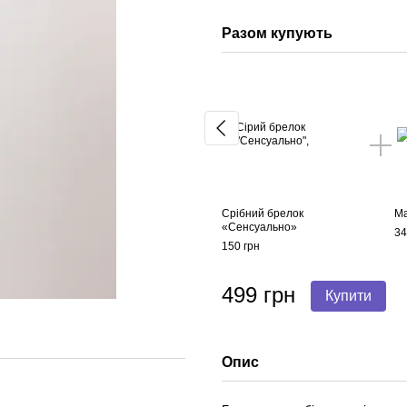
Разом купують
Срібний брелок
Ма
«Сенсуально»
34
150 грн
499 грн
Купити
Опис