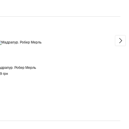
Раз
драпур. Робер Мерль
Сріб
«Сен
9 грн
150 г
69