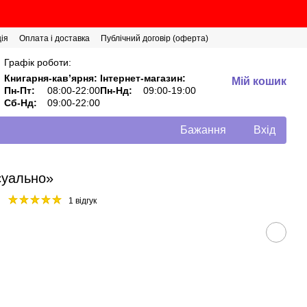
ія
Оплата і доставка
Публічний договір (оферта)
Графік роботи:
Книгарня-кавʼярня:
Інтернет-магазин:
Мій кошик
Пн-Пт:
08:00-22:00
Пн-Нд:
09:00-19:00
Сб-Нд:
09:00-22:00
Бажання
Вхід
суально»
1 відгук