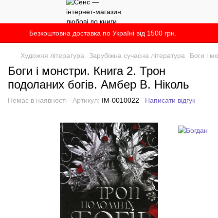
Безкоштовна доставка по Україні від 1500 грн.
Художня література
Зарубіжна сучасна література
Боги і м
Боги і монстри. Книга 2. Трон
подоланих богів. Амбер В. Ніколь
Немає в наявності
Артикул:
IM-0010022
Написати відгук