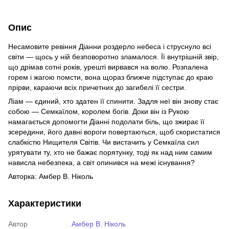
Опис
Несамовите ревіння Діанни роздерло небеса і струснуло всі
світи — щось у ній безповоротно зламалося. Її внутрішній звір,
що дрімав сотні років, урешті вирвався на волю. Розпалена
горем і жагою помсти, вона щораз ближче підступає до краю
прірви, караючи всіх причетних до загибелі її сестри.
Ліам — єдиний, хто здатен її спинити. Задля неї він знову стає
собою — Семкаїлом, королем богів. Доки він із Рукою
намагається допомогти Діанні подолати біль, що зжирає її
зсередини, його давні вороги повертаються, щоб скористатися
слабкістю Нищителя Світів. Чи вистачить у Семкаїла сил
урятувати ту, хто не бажає порятунку, тоді як над ним самим
нависла небезпека, а світ опинився на межі існування?
Авторка: Амбер В. Ніколь
Характеристики
Автор
Амбер В. Ніколь