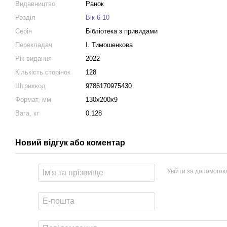
Видавництво
Ранок
Розділ
Вік 6-10
Серія
Бібліотека з привидами
Перекладач
І. Тимошенкова
Рік видання
2022
Кількість сторінок
128
Штрихкод
9786170975430
Формат, мм
130x200x9
Вага, кг
0.128
Новий відгук або коментар
Увійти за допомогою