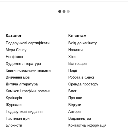
Каталог
Клієнтам
Подарункові сертифікати
Вхід до кабінету
Мерч Сенсу
Новинки
Нонфікшн
Хіти
Художня література
Всі товари
Книги іноземними мовами
Події
Вивчення мов
Робота в Сенсі
Дитяча література
Оренда простору
Комікси і графічні романи
Блог
Кулінарія
Про нас
Журнали
Відгуки
Подарункові видання
Автори
Настільні ігри
Видавництва
Блокноти
Контактна інформація