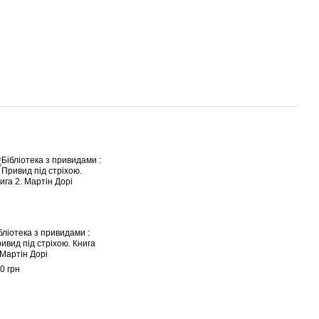
бліотека з привидами :
ивид під стріхою. Книга
 Мартін Дорі
0 грн