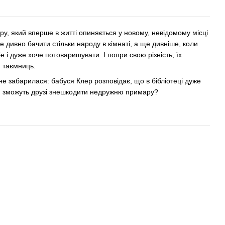
ру, який вперше в житті опиняється у новому, невідомому місці
же дивно бачити стільки народу в кімнаті, а ще дивніше, коли
е і дуже хоче потоваришувати. І попри свою різність, їх
я таємниць.
 забарилася: бабуся Клер розповідає, що в бібліотеці дуже
и зможуть друзі знешкодити недружню примару?