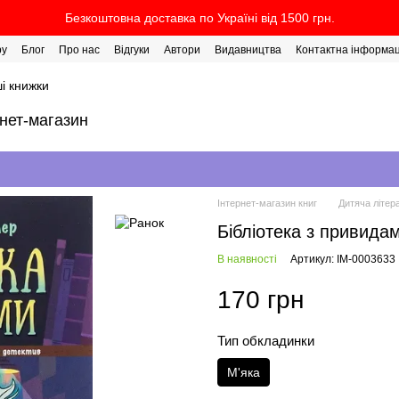
Безкоштовна доставка по Україні від 1500 грн.
ру
Блог
Про нас
Відгуки
Автори
Видавництва
Контактна інформац
і книжки
рнет-магазин
Інтернет-магазин книг
Дитяча літер
Бібліотека з привидам
В наявності
Артикул: IM-0003633
170 грн
Тип обкладинки
М'яка