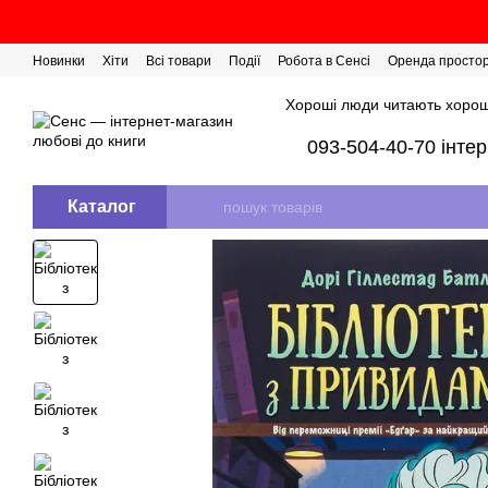
Перейти до основного контенту
Новинки
Хіти
Всі товари
Події
Робота в Сенсі
Оренда просто
Розіграш сертифікатів
Хороші люди читають хорош
093-504-40-70 інте
Каталог