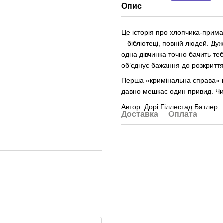
Опис
Це історія про хлопчика-прима
– бібліотеці, повній людей. Ду
одна дівчинка точно бачить теб
об’єднує бажання до розкритт
Перша «кримінальна справа» не
давно мешкає один привид. Ч
Автор: Дорі Гіллестад Батлер
Доставка
Оплата