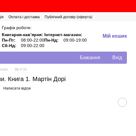
ія
Оплата і доставка
Публічний договір (оферта)
Графік роботи:
Книгарня-кавʼярня:
Інтернет-магазин:
Мій кошик
Пн-Пт:
08:00-22:00
Пн-Нд:
09:00-19:00
Сб-Нд:
09:00-22:00
Бажання
Вхід
атура
Вік 6-10
и. Книга 1. Мартін Дорі
Написати відгук