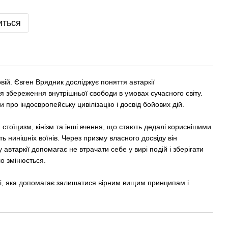
иться
ій. Євген Врядник досліджує поняття автаркії
ля збереження внутрішньої свободи в умовах сучасного світу.
 про індоєвропейську цивілізацію і досвід бойових дій.
тоїцизм, кінізм та інші вчення, що стають дедалі кориснішими
 нинішніх воїнів. Через призму власного досвіду він
 автаркії допомагає не втрачати себе у вирі подій і зберігати
ло змінюється.
ті, яка допомагає залишатися вірним вищим принципам і