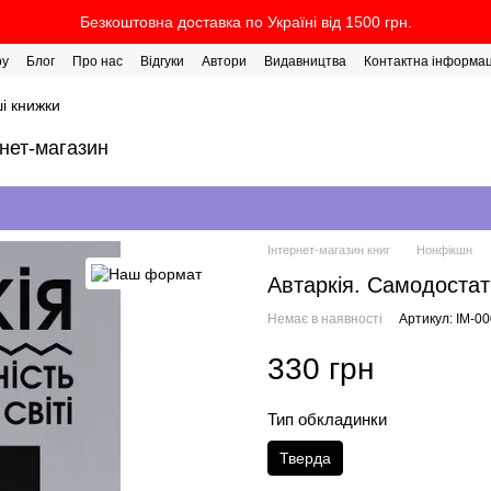
Безкоштовна доставка по Україні від 1500 грн.
ру
Блог
Про нас
Відгуки
Автори
Видавництва
Контактна інформац
і книжки
рнет-магазин
Інтернет-магазин книг
Нонфікшн
Автаркія. Самодостатн
Немає в наявності
Артикул: IM-0
330 грн
Тип обкладинки
Тверда