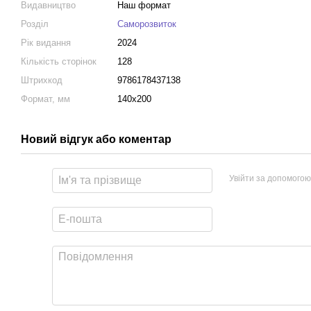
Видавництво
Наш формат
Розділ
Саморозвиток
Рік видання
2024
Кількість сторінок
128
Штрихкод
9786178437138
Формат, мм
140х200
Новий відгук або коментар
Увійти за допомогою