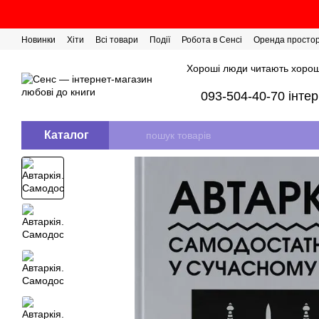
Перейти до основного контенту
Новинки
Хіти
Всі товари
Події
Робота в Сенсі
Оренда просто
Розіграш сертифікатів
Хороші люди читають хорош
093-504-40-70 інте
Каталог