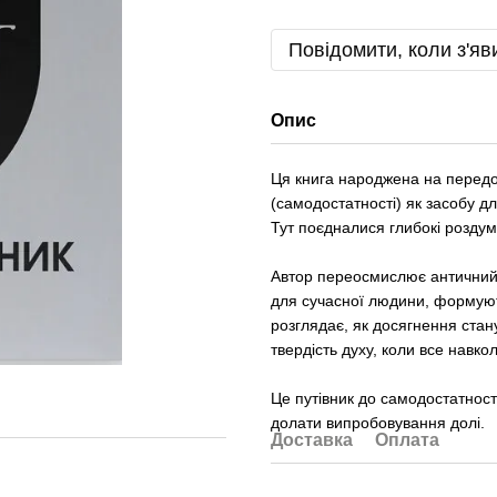
Повідомити, коли з'яв
Опис
Ця книга народжена на передов
(самодостатності) як засобу д
Тут поєдналися глибокі роздуми
Автор переосмислює античний с
для сучасної людини, формують
розглядає, як досягнення стану
твердість духу, коли все навко
Це путівник до самодостатнос
долати випробовування долі.
Доставка
Оплата