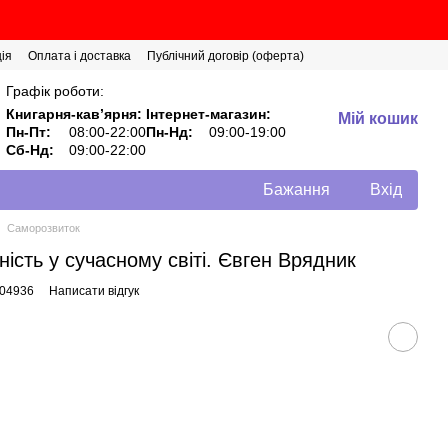
ія
Оплата і доставка
Публічний договір (оферта)
Графік роботи:
Книгарня-кавʼярня:
Інтернет-магазин:
Мій кошик
Пн-Пт:
08:00-22:00
Пн-Нд:
09:00-19:00
Сб-Нд:
09:00-22:00
Бажання
Вхід
Саморозвиток
ість у сучасному світі. Євген Врядник
004936
Написати відгук