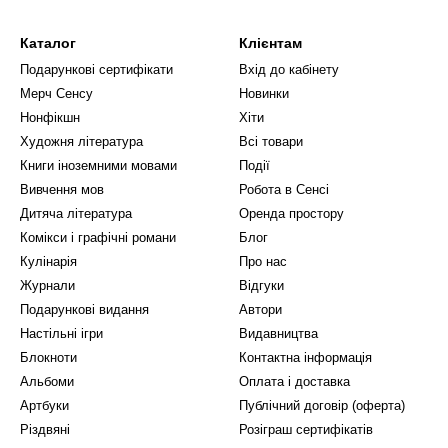
Каталог
Клієнтам
Подарункові сертифікати
Вхід до кабінету
Мерч Сенсу
Новинки
Нонфікшн
Хіти
Художня література
Всі товари
Книги іноземними мовами
Події
Вивчення мов
Робота в Сенсі
Дитяча література
Оренда простору
Комікси і графічні романи
Блог
Кулінарія
Про нас
Журнали
Відгуки
Подарункові видання
Автори
Настільні ігри
Видавництва
Блокноти
Контактна інформація
Альбоми
Оплата і доставка
Артбуки
Публічний договір (оферта)
Різдвяні
Розіграш сертифікатів