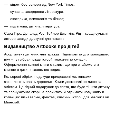
відомі бестселери від New York Times;
сучасна закордонна література;
езотерика, психологія та бізнес;
підліткова, дитяча література.
Сара Пірс, Дональд Рос, Тейлор Дженкінс Рід – кращі сучасні
автори завжди доступні для читання.
Видавництво Artbooks про дітей
Асортимент дитячих книг вражає. Підліткові та для молодшого
віку – тут зібрані цікаві історії, класичні та сучасні.
Оформлення кожної книги є таким, що при знайомстві з
книгою в дитини захоплює подих.
Кольорові обрізи, подекуди прикрашені малюнками,
захоплюють навіть дорослих. Книги досконалі не лише за
змістом. Це гідний подарунок до свята, що буде тішити дитину
та спонукатиме скоріше прочитати й отримати нову книгу в
колекцію: пізнавальні, фентезі, класичні історії для малюків чи
Minecraft.