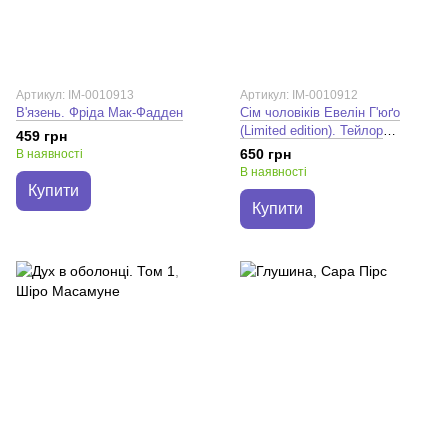
Артикул: IM-0010913
Артикул: IM-0010912
В'язень. Фріда Мак-Фадден
Сім чоловіків Евелін Г'юґо
(Limited edition). Тейлор
459 грн
Дженкінс Рід
650 грн
В наявності
В наявності
Купити
Купити