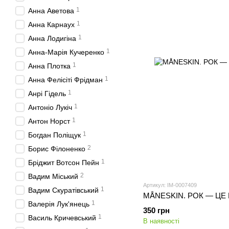
1
Анна Аветова
1
Анна Карнаух
1
Анна Лодигіна
1
Анна-Марія Кучеренко
1
Анна Плотка
1
Анна Фелісіті Фрідман
1
Анрі Гідель
1
Антоніо Лукіч
1
Антон Норст
1
Богдан Поліщук
2
Борис Філоненко
1
Бріджит Вотсон Пейн
2
Вадим Міський
Артикул: IM-0007409
1
Вадим Скуратівський
MÅNESKIN. РОК — ЦЕ М
1
Валерія Лук'янець
350 грн
1
Василь Кричевський
В наявності