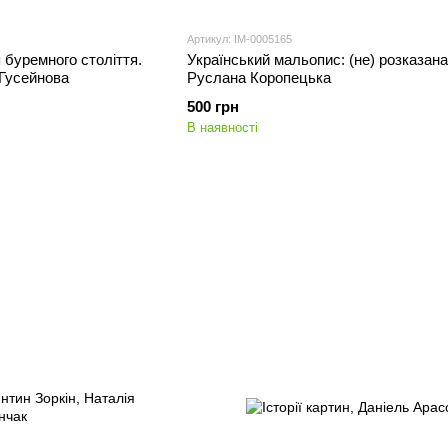
Артикул: IM-0005165
я буремного століття.
Український мальопис: (не) розказана 
 Гусейнова
Руслана Коропецька
500 грн
В наявності