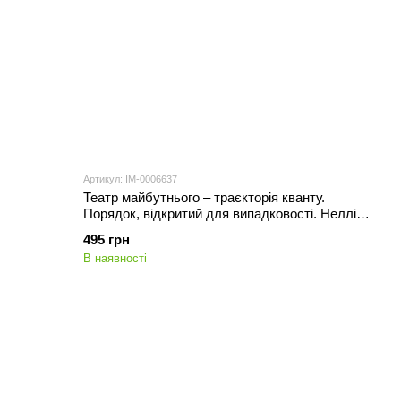
Артикул: IM-0006637
Театр майбутнього – траєкторія кванту.
Порядок, відкритий для випадковості. Неллі
Корнієнко
495 грн
В наявності