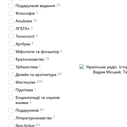
20
Подарункові видання
1
Філософія
18
Альбоми
1
ЛГБТК+
4
Технології
4
Артбуки
1
Міфологія та фольклор
26
Країнознавство
1
Урбаністика
18
Дизайн та архітектура
426
Мистецтво
1
Підліткам
Енциклопедії та наукові
1
книжки
44
Подарункові
7
Літературознавство
64
Non-fiction