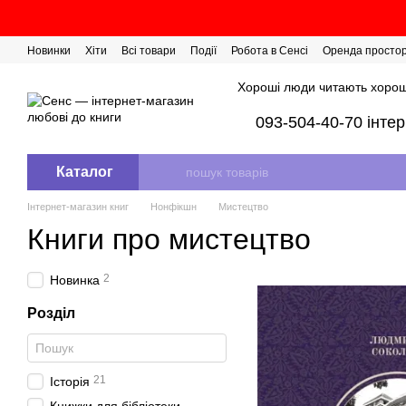
Перейти до основного контенту
Новинки
Хіти
Всі товари
Події
Робота в Сенсі
Оренда просто
Розіграш сертифікатів
Хороші люди читають хорош
093-504-40-70 інте
Каталог
Інтернет-магазин книг
Нонфікшн
Мистецтво
Книги про мистецтво
2
Новинка
Розділ
21
Історія