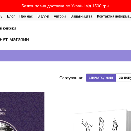
Безкоштовна доставка по Україні від 1500 грн.
ру
Блог
Про нас
Відгуки
Автори
Видавництва
Контактна інформац
і книжки
рнет-магазин
спочатку нові
за поп
Сортування: