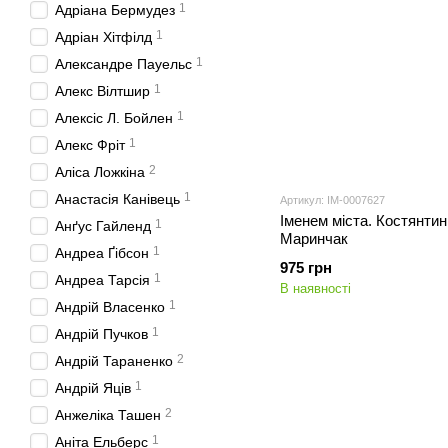
1
Адріана Бермудез
1
Адріан Хітфілд
1
Александре Пауельс
1
Алекс Вілтшир
1
Алексіс Л. Бойлен
1
Алекс Фріт
2
Аліса Ложкіна
1
Анастасія Канівець
Артикул: IM-0007627
Іменем міста. Костянтин
1
Анґус Гайленд
Маринчак
1
Андреа Ґібсон
975 грн
1
Андреа Тарсія
В наявності
1
Андрій Власенко
1
Андрій Пучков
2
Андрій Тараненко
1
Андрій Яців
2
Анжеліка Ташен
1
Аніта Ельберс