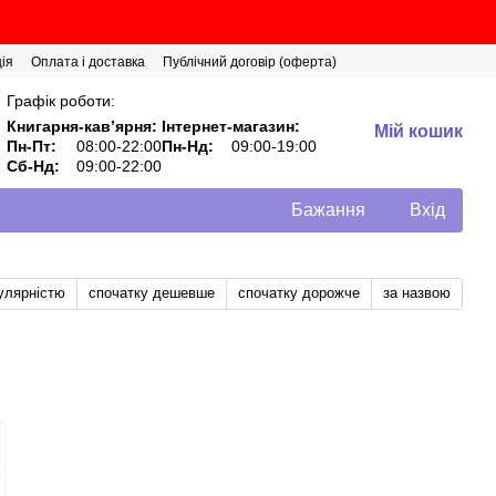
ія
Оплата і доставка
Публічний договір (оферта)
Графік роботи:
Книгарня-кавʼярня:
Інтернет-магазин:
Мій кошик
Пн-Пт:
08:00-22:00
Пн-Нд:
09:00-19:00
Сб-Нд:
09:00-22:00
Бажання
Вхід
улярністю
спочатку дешевше
спочатку дорожче
за назвою