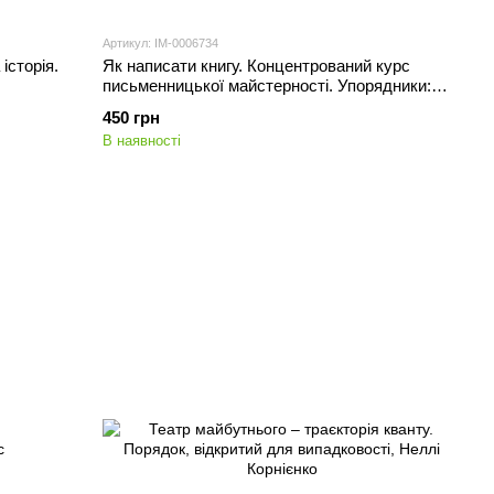
Артикул: IM-0006734
історія.
Як написати книгу. Концентрований курс
письменницької майстерності. Упорядники:
Дмитро та Світлана
450 грн
В наявності