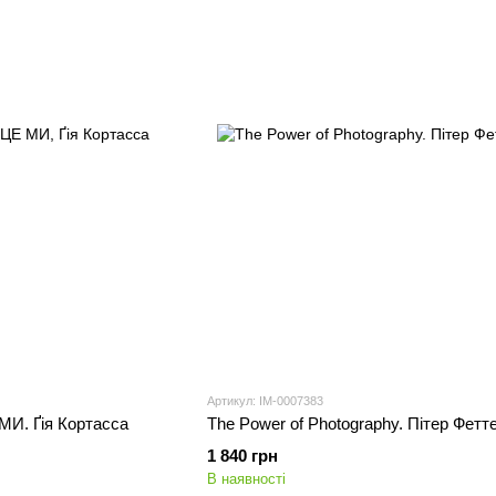
Артикул: IM-0007383
И. Ґія Кортасса
The Power of Photography. Пітер Фетт
1 840 грн
В наявності