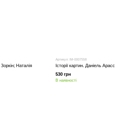
Артикул: IM-0007558
 Зоркін; Наталія
Історії картин. Даніель Арасс
530 грн
В наявності