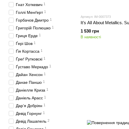
1
Гнат Хоткевич
1
Голлі Менґерт
Артикул: IM-0007373
1
Горбачов Дмитро
It’s All About Metallics.
1
Григорій Полюшко
1 530 грн
1
Гриця Ерде
В наявності
1
Ґері Шов
1
Ґія Кортасса
1
Ґреґ Рутковскі
1
Ґуставо Меркадо
1
Дайан Хенсон
1
Данае Паншо
1
Даніелле Криза
1
Даніель Арасс
1
Дар’я Добріян
1
Девід Горнунг
2
Девід Лашапель
1