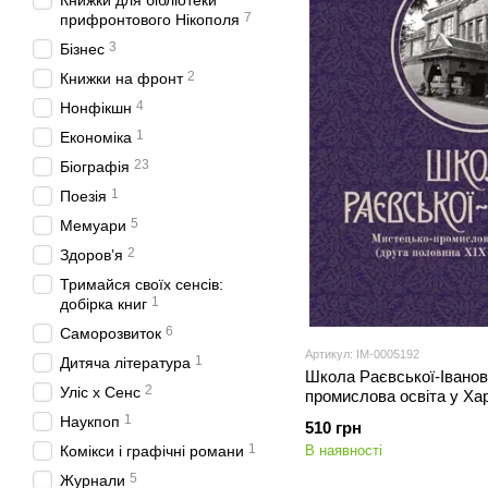
Книжки для бібліотеки
7
прифронтового Нікополя
3
Бізнес
2
Книжки на фронт
4
Нонфікшн
1
Економіка
23
Біографія
1
Поезія
5
Мемуари
2
Здоровʼя
Тримайся своїх сенсів:
1
добірка книг
6
Саморозвиток
Артикул: IM-0005192
1
Дитяча література
Школа Раєвської-Іванов
2
Уліс x Сенс
промислова освіта у Ха
ХІХ – початок ХХ ст.).
1
Наукпоп
510 грн
1
В наявності
Комікси і графічні романи
5
Журнали