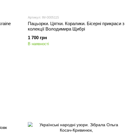
Артикул: IM-0005115
kraine
Пацьорки. Цятки. Коралики. Бісерні прикраси з
колекції Володимира Щибрі
1 700 грн
В наявності