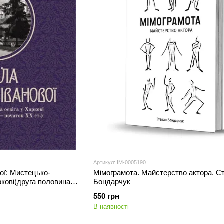
Артикул: IM-0005190
ої: Мистецько-
Мімограмота. Майстерство актора. С
ркові(друга половина
Бондарчук
 Людмила Соколюк
550 грн
В наявності