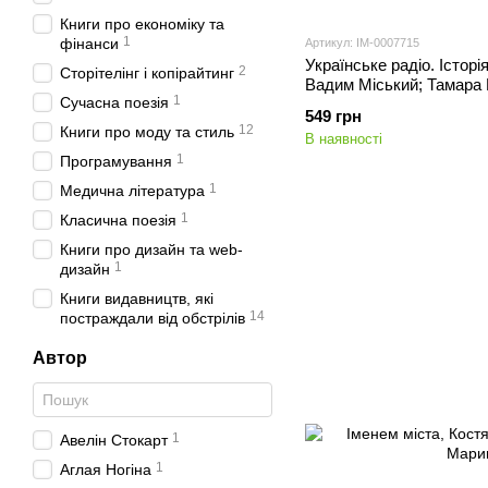
Книги про економіку та
1
фінанси
Артикул: IM-0007715
Українське радіо. Історі
2
Сторітелінг і копірайтинг
Вадим Міський; Тамара
1
Сучасна поезія
549 грн
12
Книги про моду та стиль
В наявності
1
Програмування
1
Медична література
1
Класична поезія
Книги про дизайн та web-
1
дизайн
Книги видавництв, які
14
постраждали від обстрілів
Автор
1
Авелін Стокарт
1
Аглая Ногіна