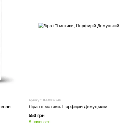
Артикул: IM-0007746
тепан
Ліра і її мотиви. Порфирій Демуцький
550 грн
В наявності