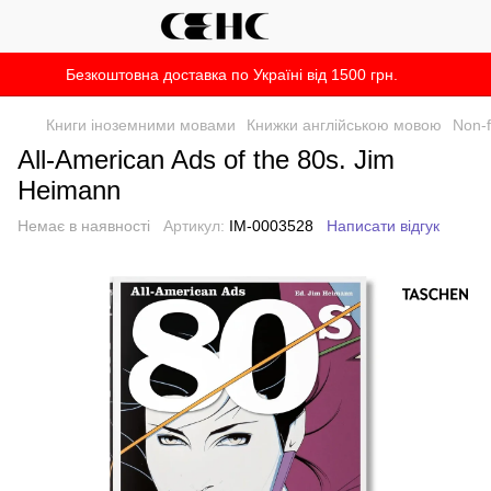
Безкоштовна доставка по Україні від 1500 грн.
Книги іноземними мовами
Книжки англійською мовою
Non-f
All-American Ads of the 80s. Jim
Heimann
Немає в наявності
Артикул:
IM-0003528
Написати відгук