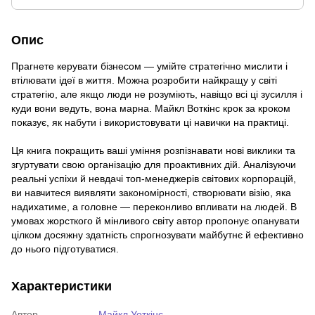
Опис
Прагнете керувати бізнесом — умійте стратегічно мислити і
втілювати ідеї в життя. Можна розробити найкращу у світі
стратегію, але якщо люди не розуміють, навіщо всі ці зусилля і
куди вони ведуть, вона марна. Майкл Воткінс крок за кроком
показує, як набути і використовувати ці навички на практиці.
Ця книга покращить ваші уміння розпізнавати нові виклики та
згуртувати свою організацію для проактивних дій. Аналізуючи
реальні успіхи й невдачі топ-менеджерів світових корпорацій,
ви навчитеся виявляти закономірності, створювати візію, яка
надихатиме, а головне — переконливо впливати на людей. В
умовах жорсткого й мінливого світу автор пропонує опанувати
цілком досяжну здатність спрогнозувати майбутнє й ефективно
до нього підготуватися.
Характеристики
Автор
Майкл Уоткінс