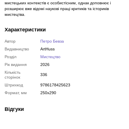
мистецьких контекстів є особистісним, однак доповнює і
розширює вже відомі наукові праці критиків та істориків
мистецтва.
Характеристики
Автор
Петро Бевза
Видавництво
ArtHuss
Розділ
Мистецтво
Рік видання
2026
Кількість
336
сторінок
Штрихкод
9786178425623
Формат, мм
250х290
Відгуки