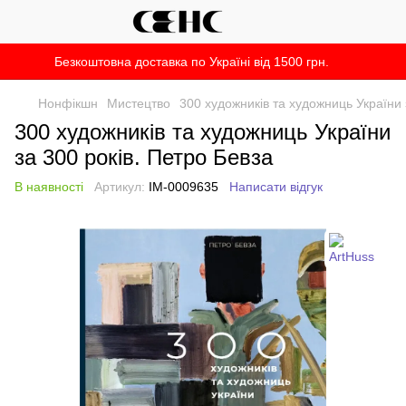
Безкоштовна доставка по Україні від 1500 грн.
Нонфікшн
Мистецтво
300 художників та художниць України 
300 художників та художниць України
за 300 років. Петро Бевза
В наявності
Артикул:
IM-0009635
Написати відгук