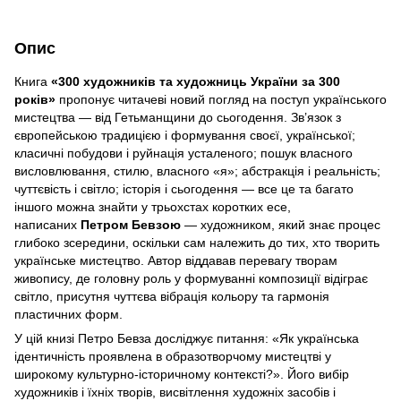
Опис
Книга
«300 художників та художниць України за 300
років»
пропонує читачеві новий погляд на поступ українського
мистецтва — від Гетьманщини до сьогодення. Зв’язок з
європейською традицією і формування своєї, української;
класичні побудови і руйнація усталеного; пошук власного
висловлювання, стилю, власного «я»; абстракція і реальність;
чуттєвість і світло; історія і сьогодення — все це та багато
іншого можна знайти у трьохстах коротких есе,
написаних
Петром Бевзою
— художником, який знає процес
глибоко зсередини, оскільки сам належить до тих, хто творить
українське мистецтво. Автор віддавав перевагу творам
живопису, де головну роль у формуванні композиції відіграє
світло, присутня чуттєва вібрація кольору та гармонія
пластичних форм.
У цій книзі Петро Бевза досліджує питання: «Як українська
ідентичність проявлена в образотворчому мистецтві у
широкому культурно-історичному контексті?». Його вибір
художників і їхніх творів, висвітлення художніх засобів і