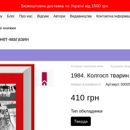
Безкоштовна доставка по Україні від 1500 грн.
ру
Блог
Про нас
Відгуки
Автори
Видавництва
Контактна інформац
і книжки
рнет-магазин
Інтернет-магазин книг
Художня літе
1984. Колгосп твари
Немає в наявності
Артикул: 0000
410 грн
Тип обкладинки
Тверда