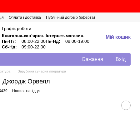
ія
Оплата і доставка
Публічний договір (оферта)
Графік роботи:
Книгарня-кавʼярня:
Інтернет-магазин:
Мій кошик
Пн-Пт:
08:00-22:00
Пн-Нд:
09:00-19:00
Сб-Нд:
09:00-22:00
Бажання
Вхід
ратура
Зарубіжна сучасна література
н. Джордж Орвелл
5439
Написати відгук