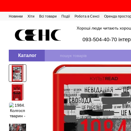
Перейти до основного контенту
Новинки
Хіти
Всі товари
Події
Робота в Сенсі
Оренда просто
Розіграш сертифікатів
Хороші люди читають хорош
093-504-40-70 інте
Каталог