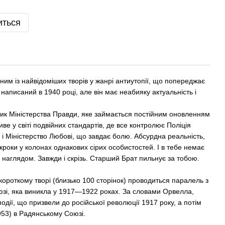
иться
им із найвідоміших творів у жанрі антиутопії, що попереджає
 написаний в 1940 році, але він має неабияку актуальність і
ник Міністерства Правди, яке займається постійним оновленням
иве у світі подвійних стандартів, де все контролює Поліція
і Міністерство Любові, що завдає болю. Абсурдна реальність,
кроки у колонах однакових сірих особистостей. І в тебе немає
д наглядом. Завжди і скрізь. Старший Брат пильнує за тобою.
 короткому творі (близько 100 сторінок) проводиться паралель з
зі, яка виникла у 1917—1922 роках. За словами Орвелла,
дії, що призвели до російської революції 1917 року, а потім
953) в Радянському Союзі.