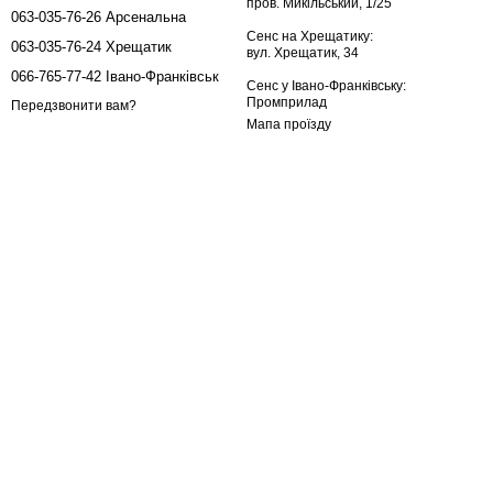
пров. Микільський, 1/25
063-035-76-26 Арсенальна
Сенс на Хрещатику:
063-035-76-24 Хрещатик
вул. Хрещатик, 34
066-765-77-42 Івано-Франківськ
Сенс у Івано-Франківську:
Промприлад
Передзвонити вам?
Мапа проїзду