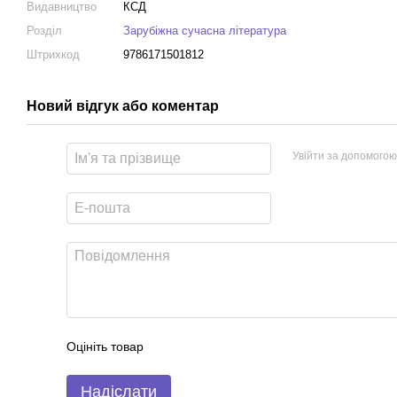
Видавництво
КСД
Розділ
Зарубіжна сучасна література
Штрихкод
9786171501812
Новий відгук або коментар
Увійти за допомогою
Оцініть товар
Надіслати