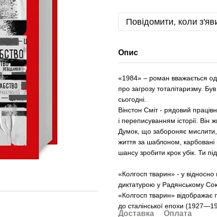
Повідомити, коли з'яв
Опис
«1984» – роман вважається одн
про загрозу тоталітаризму. Був
сьогодні.
Вінстон Сміт - рядовий праців
і переписуванням історії. Він ж
Думок, що забороняє мислити, 
життя за шаблоном, карбовані 
шансу зробити крок убік. Ти пі
«Колгосп тварин» - у відносно
диктатурою у Радянському Сою
«Колгосп тварин» відображає по
до сталінської епохи (1927—1
Доставка
Оплата