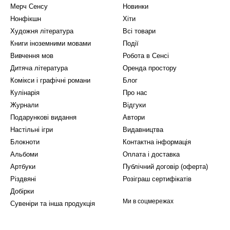
Мерч Сенсу
Новинки
Нонфікшн
Хіти
Художня література
Всі товари
Книги іноземними мовами
Події
Вивчення мов
Робота в Сенсі
Дитяча література
Оренда простору
Комікси і графічні романи
Блог
Кулінарія
Про нас
Журнали
Відгуки
Подарункові видання
Автори
Настільні ігри
Видавництва
Блокноти
Контактна інформація
Альбоми
Оплата і доставка
Артбуки
Публічний договір (оферта)
Різдвяні
Розіграш сертифікатів
Добірки
Ми в соцмережах
Сувеніри та інша продукція