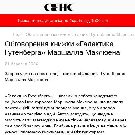
Безкоштовна доставка по Україні від 1500 грн.
Події
Обговорення книжки «Галактика Гутенберга» Маршал
Обговорення книжки «Галактика
Гутенберга» Маршалла Маклюена
21 березня 2024
Запрошуємо на презентацію книжки «Галактика Гутенберга»
Маршалла Маклюена!
«Галактика Гутенберга» — класична робота канадського
соціолога і культуролога Маршалла Маклюена, що поклала
початок цілій галузі гуманітарного знання, яку ми тепер
називаємо теорією медій. Автор доводить, що людина
мислить світ і взаємодіє з ним не тільки через мову, а й через
сам спосіб запису мови. Глибинна різниця існує не тільки між
усною і писемною культурами, а й між культурами