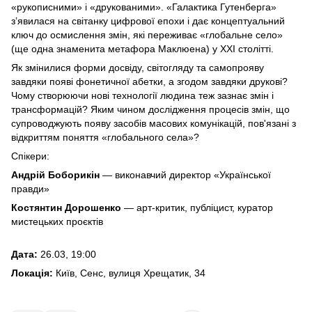
«рукописними» і «друкованими». «Галактика Гутенберга»
з’явилася на світанку цифрової епохи і дає концептуальний
ключ до осмислення змін, які переживає «глобальне село»
(ще одна знаменита метафора Маклюена) у XXI столітті.
Як змінилися форми досвіду, світогляду та самопрояву
завдяки появі фонетичної абетки, а згодом завдяки друкові?
Чому створюючи нові технології людина теж зазнає змін і
трансформацій? Яким чином дослідження процесів змін, що
супроводжують появу засобів масових комунікацій, пов'язані з
відкриттям поняття «глобального села»?
Спікери:
Андрій Боборикін
— виконавчий директор «Української
правди»
Костянтин Дорошенко
— арт-критик, публіцист, куратор
мистецьких проєктів
Дата:
26.03, 19:00
Локація:
Київ, Сенс, вулиця Хрещатик, 34