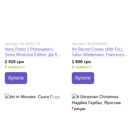
Артикул: IM-0002270
Артикул: IM-0000488
Harry Potter 1 Philosopher's
Art Record Covers (40th Ed.).
Stone MinaLima Edition. Дж.К.
Julius Wiedemann; Francesco
Ролінґ
Spampinato
2 410 грн
1 600 грн
В наявності
В наявності
Купити
Купити