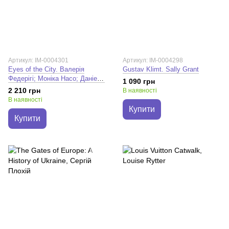
Артикул: IM-0004301
Артикул: IM-0004298
Eyes of the City. Валерія
Gustav Klimt. Sally Grant
Федерігі; Моніка Насо; Даніеле
1 090 грн
Беллері
2 210 грн
В наявності
В наявності
Купити
Купити