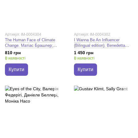
Артикул: IM-0004304
Артикул: IM-0004302
The Human Face of Climate
I Wanna Be An Influencer
Change. Матіас Брашлер;
(Bilingual edition). Benedetta
Моніка Фішер
Donato; Nicola Tanzini
810 грн
1 450 грн
В наявності
В наявності
Купити
Купити