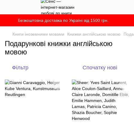
Безкоштовна доставка по Україні від 1500 грн.
Книги іноземними мовами
Книжки англійською мовою
Пода
Подарункові книжки англійською
мовою
Фільтр
Спочатку нові