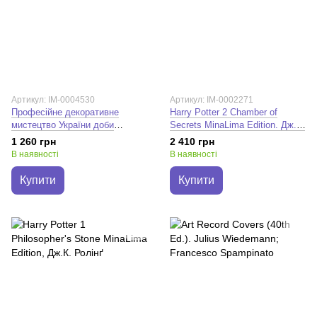
Артикул: IM-0004530
Артикул: IM-0002271
Професійне декоративне
Harry Potter 2 Chamber of
мистецтво України доби
Secrets MinaLima Edition. Дж.К.
глобалізації. Зоя Чегусова
Ролінґ
1 260 грн
2 410 грн
В наявності
В наявності
Купити
Купити