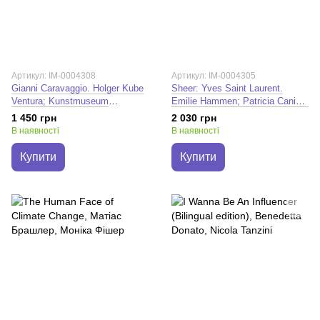
Артикул: IM-0004308
Артикул: IM-0004305
Gianni Caravaggio. Holger Kube
Sheer: Yves Saint Laurent.
Ventura; Kunstmuseum
Emilie Hammen; Patricia Canino;
Reutlingen
Anne-Claire Laronde; Sophie
1 450 грн
2 030 грн
Henwood; Shazia Boucher; Alice
В наявності
В наявності
Coulon-Saillard; Judith Lamas;
Domitille Eblé
Купити
Купити