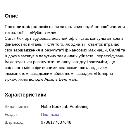
Опис
Проходить кілька років після захопливих подій першої частини
тетралогії — «Рубін в імлі».
Саллі Локгарт відкриває власний офіс і стає консультанткою з
фінансових питань. Після того, як одна з її клієнток втрачає
свої заощадження в результаті фінансових махінацій, Саллі та
її друзів затягує в павутину таємничих убивств і переслідувань.
Їм доведеться розплутати не одну загадку і зрозуміти, що
спільного між спіритичними сеансами, шотландським
ілюзіоністом, загадковим вбивством і заводом «Полярна
зірка», яким володіє Аксель Беллман...
Характеристики
Видавництво
Nebo BookLab Publishing
Розділ
Підліткам
Штрихкод
9786177537648