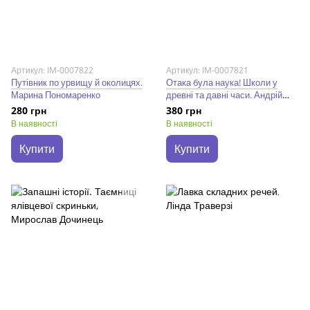
Артикул: IM-0007822
Артикул: IM-0007821
Путівник по урвищу й околицях.
Отака була наука! Школи у
Марина Пономаренко
древні та давні часи. Андрій
Бачинський
280 грн
380 грн
В наявності
В наявності
Купити
Купити