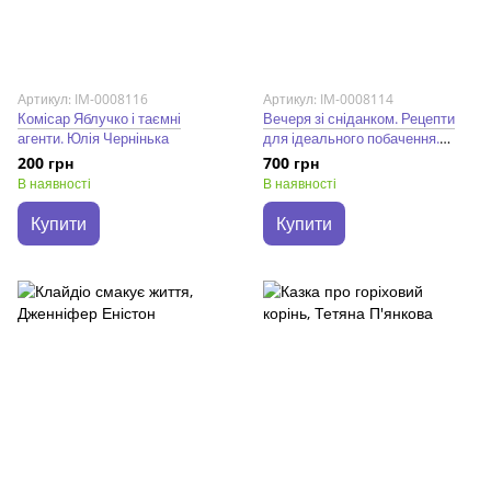
Артикул: IM-0008116
Артикул: IM-0008114
Комісар Яблучко і таємні
Вечеря зі сніданком. Рецепти
агенти. Юлія Чернінька
для ідеального побачення.
Володимир Тестарді
200 грн
700 грн
В наявності
В наявності
Купити
Купити