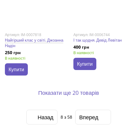
Артикул: IM-0007818
Артикул: IM-0006744
Найгірший клас у світі. Джоанна
І так щодня. Девід Левітан
Надін
400 грн
250 грн
В наявності
В наявності
Купити
Купити
Показати ще 20 товарів
Назад
Вперед
8
з 58