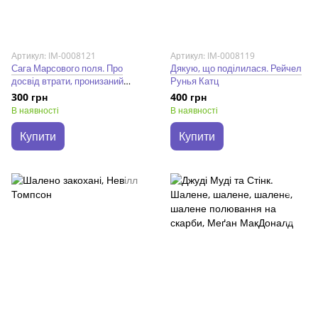
Артикул: IM-0008121
Артикул: IM-0008119
Сага Марсового поля. Про
Дякую, що поділилася. Рейчел
досвід втрати, пронизаний
Рунья Катц
світлом. Вероніка Карачевська
300 грн
400 грн
В наявності
В наявності
Купити
Купити