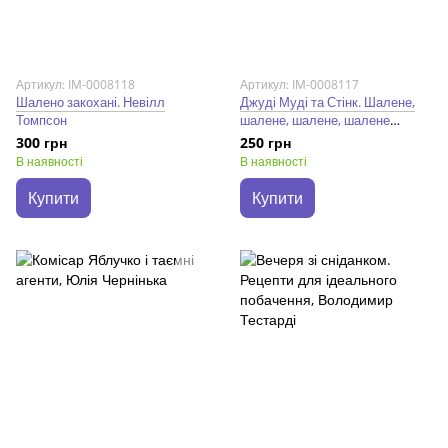
Артикул: IM-0008118
Артикул: IM-0008117
Шалено закохані. Невілл
Джуді Муді та Стінк. Шалене,
Томпсон
шалене, шалене, шалене
полювання на скарби. Меґан
300 грн
250 грн
МакДоналд
В наявності
В наявності
Купити
Купити