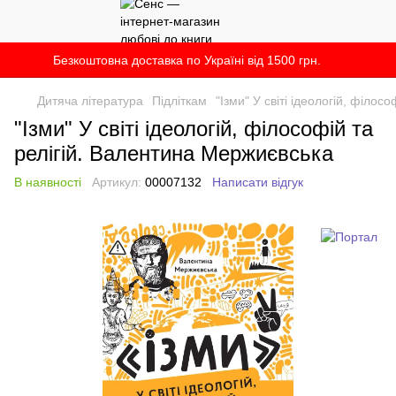
Безкоштовна доставка по Україні від 1500 грн.
Дитяча література
Підліткам
"Ізми" У світі ідеологій, філо
"Ізми" У світі ідеологій, філософій та
релігій. Валентина Мержиєвська
В наявності
Артикул:
00007132
Написати відгук