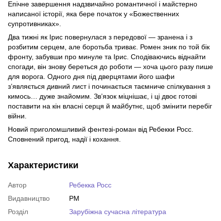
Епічне завершення надзвичайно романтичної і майстерно
написаної історії, яка бере початок у «Божественних
супротивниках».
Два тижні як Ірис повернулася з передової — зранена і з
розбитим серцем, але боротьба триває. Ромен зник по той бік
фронту, забувши про минуле та Ірис. Сподіваючись віднайти
спогади, він знову береться до роботи — хоча цього разу пише
для ворога. Одного дня під дверцятами його шафи
з’являється дивний лист і починається таємниче спілкування з
кимось… дуже знайомим. Зв’язок міцнішає, і ці двоє готові
поставити на кін власні серця й майбутнє, щоб змінити перебіг
війни.
Новий приголомшливий фентезі-роман від Ребекки Росс.
Сповнений пригод, надії і кохання.
Характеристики
Автор
Ребекка Росс
Видавництво
РМ
Розділ
Зарубіжна сучасна література