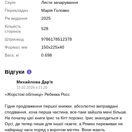
Серія
Листи зачарування
Перекладач
Марія Головко
Рік видання
2025
Кількість
528
сторінок
Штрихкод
9786178512378
Формат, мм
150x225x40
Вага, кг
0.698
Відгуки
1
Михайлова Дар'я
15.02.2026 в 21:20
«Жорстокі обітниці» Ребекка Росс
Гідне продовження першої книжки, абсолютно виправдані
сподівання, хоча перша частина, все-таки зайшла мені більше.
На початку цієї книги Ірис та Кітт порізно. Ірис знаходиться в
Оусі, де тепер пише для іншої газети, а Ромен переживає не
найкращі часи поряд з ворогом містян. Вони мають