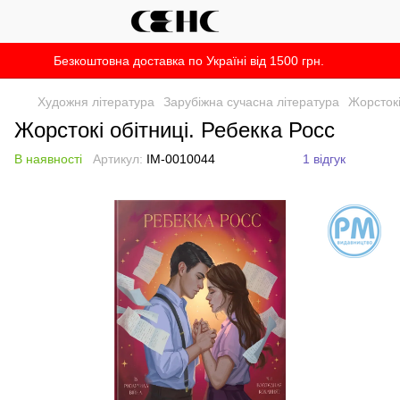
Безкоштовна доставка по Україні від 1500 грн.
Художня література
Зарубіжна сучасна література
Жорстокі
Жорстокі обітниці. Ребекка Росс
В наявності
Артикул:
IM-0010044
1 відгук