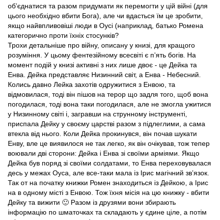
обʼєднатися та разом придумати як перемогти у цій війні (для
цього необхідно вбити Бога), але чи вдасться їм це зробити,
якщо найвпливовіші люди в Оусі (наприклад, батько Ромена
категорично проти їхніх стосунків?
Трохи детальніше про війну, описану у книзі, для кращого
розуміння. У цьому фентезійному всесвіті є пʼять богів. На
момент подій у книзі активні з них лише двоє - це Дейка та
Енва. Дейка представляє Низинний світ, а Енва - Небесний.
Колись давно Лейка захотів одружитися з Енвою, та
відмовилася, тоді він пішов на терор що задля того, щоб вона
погодилася, тоді вона таки погодилася, але не змогла ужитися
у Низинному світі і, загравши на струнному інструменті,
приспала Дейку у своєму царстві разом з підлеглими, а сама
втекла від нього. Коли Дейка прокинувся, він почав шукати
Енву, вле це виявилося не так легко, як він очікував, тож тепер
воювали дві сторони: Дейка і Енва зі своїми арміями. Якщо
Дейка був поряд зі своїми солдатами, то Енва переховувалася
десь у межах Оуса, але все-таки мала із Ірис магічний звʼязок.
Так от на початку книжки Ромен знаходиться із Дейкою, а Ірис
на в одному місті з Енвою. Тож їхня місія на цю книжку - вбити
Дейку та вижити 🙂 Разом із друзями вони збирають
інформацію по шматочках та складають у єдине ціле, а потім