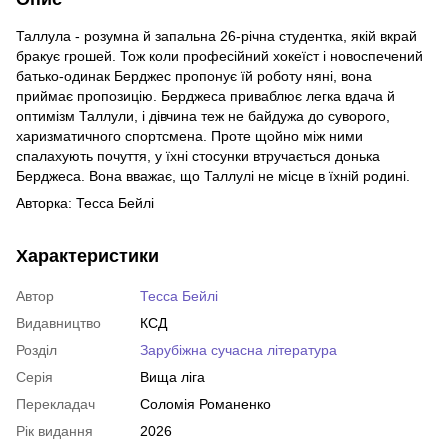
Таллула - розумна й запальна 26-річна студентка, якій вкрай
бракує грошей. Тож коли професійний хокеїст і новоспечений
батько-одинак Берджес пропонує їй роботу няні, вона
приймає пропозицію. Берджеса приваблює легка вдача й
оптимізм Таллули, і дівчина теж не байдужа до суворого,
харизматичного спортсмена. Проте щойно між ними
спалахують почуття, у їхні стосунки втручається донька
Берджеса. Вона вважає, що Таллулі не місце в їхній родині.
Авторка: Тесса Бейлі
Характеристики
Автор
Тесса Бейлі
Видавництво
КСД
Розділ
Зарубіжна сучасна література
Серія
Вища ліга
Перекладач
Соломія Романенко
Рік видання
2026