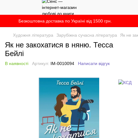
Безкоштовна доставка по Україні від 1500 грн.
Художня література
Зарубіжна сучасна література
Як не за
Як не закохатися в няню. Тесса
Бейлі
В наявності
Артикул:
IM-0010094
Написати відгук