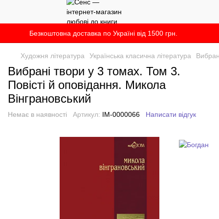
Безкоштовна доставка по Україні від 1500 грн.
Художня література
Українська класична література
Вибран
Вибрані твори у 3 томах. Том 3.
Повісті й оповідання. Микола
Вінграновський
Немає в наявності
Артикул:
IM-0000066
Написати відгук