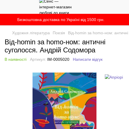
Безкоштовна доставка по Україні від 1500 грн.
Художня література
Поезія
Від-homin за homo-ном: античні
Від-homin за homo-ном: античні
суголосся. Андрій Содомора
В наявності
Артикул:
IM-0005020
Написати відгук