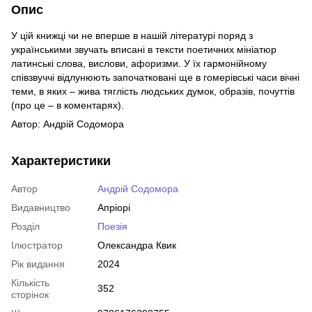
Опис
У цій книжці чи не вперше в нашій літературі поряд з
українськими звучать вписані в тексти поетичних мініатюр
латинські слова, вислови, афоризми. У їх гармонійному
співзвуччі відлунюють започатковані ще в гомерівські часи вічні
теми, в яких – жива тяглість людських думок, образів, почуттів
(про це – в коментарях).
Автор: Андрій Содомора
Характеристики
Автор
Андрій Содомора
Видавництво
Апріорі
Розділ
Поезія
Ілюстратор
Олександра Квик
Рік видання
2024
Кількість
352
сторінок