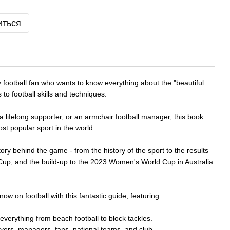
иться
ny football fan who wants to know everything about the "beautiful
o football skills and techniques.
 lifelong supporter, or an armchair football manager, this book
ost popular sport in the world.
ory behind the game - from the history of the sport to the results
Cup, and the build-up to the 2023 Women's World Cup in Australia
now on football with this fantastic guide, featuring:
s everything from beach football to block tackles.
layers, managers, fans, national teams, and club.