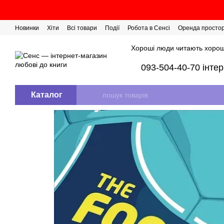
Перейти до основного контенту
Новинки
Хіти
Всі товари
Події
Робота в Сенсі
Оренда просто
Розіграш сертифікатів
Хороші люди читають хорош
093-504-40-70 інте
Каталог