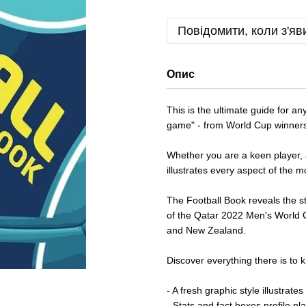
Повідомити, коли з'яв
Опис
This is the ultimate guide for a
game" - from World Cup winners t
Whether you are a keen player, a
illustrates every aspect of the m
The Football Book reveals the st
of the Qatar 2022 Men's World 
and New Zealand.
Discover everything there is to k
- A fresh graphic style illustrate
- Stats and fact boxes profile p