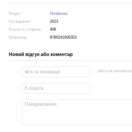
Розділ
Нонфікшн
Рік видання
2023
Кількість сторінок
408
Штрихкод
9780241606353
Новий відгук або коментар
Увійти за допомогою