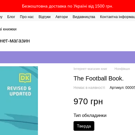
Безкоштовна доставка по Україні від 1500 грн.
ру
Блог
Про нас
Відгуки
Автори
Видавництва
Контактна інформац
і книжки
рнет-магазин
Інтернет-магазин книг
Нонфікшн
The Football Book.
Немає в наявності
Артикул: 0000
970 грн
Тип обкладинки
Тверда