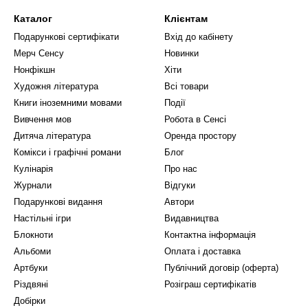
Каталог
Клієнтам
Подарункові сертифікати
Вхід до кабінету
Мерч Сенсу
Новинки
Нонфікшн
Хіти
Художня література
Всі товари
Книги іноземними мовами
Події
Вивчення мов
Робота в Сенсі
Дитяча література
Оренда простору
Комікси і графічні романи
Блог
Кулінарія
Про нас
Журнали
Відгуки
Подарункові видання
Автори
Настільні ігри
Видавництва
Блокноти
Контактна інформація
Альбоми
Оплата і доставка
Артбуки
Публічний договір (оферта)
Різдвяні
Розіграш сертифікатів
Добірки