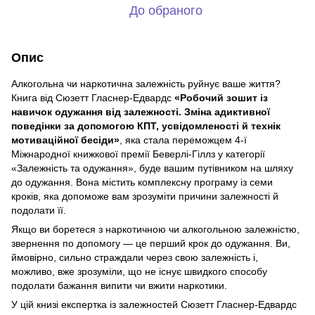
До обраного
Опис
Алкогольна чи наркотична залежність руйнує ваше життя?
Книга від Сюзетт Гласнер-Едвардс
«Робочий зошит із
навичок одужання від залежності. Зміна адиктивної
поведінки за допомогою КПТ, усвідомленості й технік
мотиваційної бесіди»
, яка стала переможцем 4-ї
Міжнародної книжкової премії Беверлі-Гіллз у категорії
«Залежність та одужання», буде вашим путівником на шляху
до одужання. Вона містить комплексну програму із семи
кроків, яка допоможе вам зрозуміти причини залежності й
подолати її.
Якщо ви боретеся з наркотичною чи алкогольною залежністю,
звернення по допомогу — це перший крок до одужання. Ви,
ймовірно, сильно страждали через свою залежність і,
можливо, вже зрозуміли, що не існує швидкого способу
подолати бажання випити чи вжити наркотики.
У цій книзі експертка із залежностей Сюзетт Гласнер-Едвардс