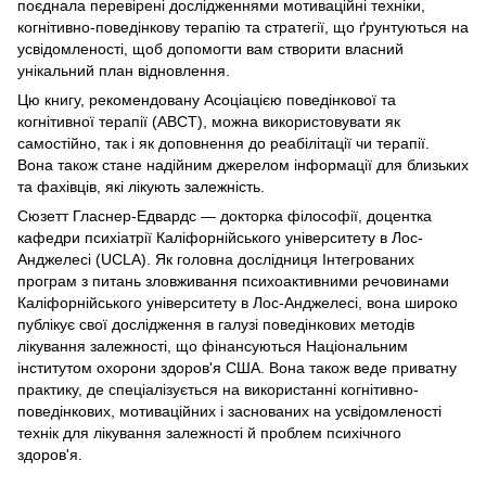
поєднала перевірені дослідженнями мотиваційні техніки,
когнітивно-поведінкову терапію та стратегії, що ґрунтуються на
усвідомленості, щоб допомогти вам створити власний
унікальний план відновлення.
Цю книгу, рекомендовану Асоціацією поведінкової та
когнітивної терапії (ABCT), можна використовувати як
самостійно, так і як доповнення до реабілітації чи терапії.
Вона також стане надійним джерелом інформації для близьких
та фахівців, які лікують залежність.
Сюзетт Гласнер-Едвардс — докторка філософії, доцентка
кафедри психіатрії Каліфорнійського університету в Лос-
Анджелесі (UCLA). Як головна дослідниця Інтегрованих
програм з питань зловживання психоактивними речовинами
Каліфорнійського університету в Лос-Анджелесі, вона широко
публікує свої дослідження в галузі поведінкових методів
лікування залежності, що фінансуються Національним
інститутом охорони здоров'я США. Вона також веде приватну
практику, де спеціалізується на використанні когнітивно-
поведінкових, мотиваційних і заснованих на усвідомленості
технік для лікування залежності й проблем психічного
здоров'я.