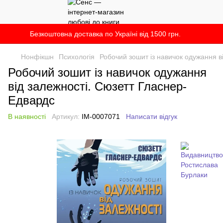
Безкоштовна доставка по Україні від 1500 грн.
Нонфікшн
Психологія
Робочий зошит із навичок одужання в
Робочий зошит із навичок одужання
від залежності. Сюзетт Гласнер-
Едвардс
В наявності
Артикул:
IM-0007071
Написати відгук