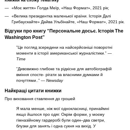
«Моє життя» Ґолда Меїр, «Наш Формат», 2021 рік;
«Велика президентка маленької країни. Історія Далі
Грибаускайте» Дайва Ульбінайте, «Наш Формат», 2021 рік.
Відгуки про книгу “Персональне досьє. Історія The
Washington Post”
”Це погляд зсередини на найсерйозніші поворотні
моменти в історії американської журналістики.” —
Time
”Дивовижно глибоке та рідкісне для автобіографій
вміння спосте- рігати за власними думками й
почуттями..” —
Newsday
Найкращі цитати книжки
Про виховання ставлення до грошей
Я мала менше, ніж мої однокласниці, принаймні
якщо йшлося про одяг. Окрім форми, у моєму
гімназійному гардеробі були один–два светри,
блузки для занять і одна сукня на вихід. У