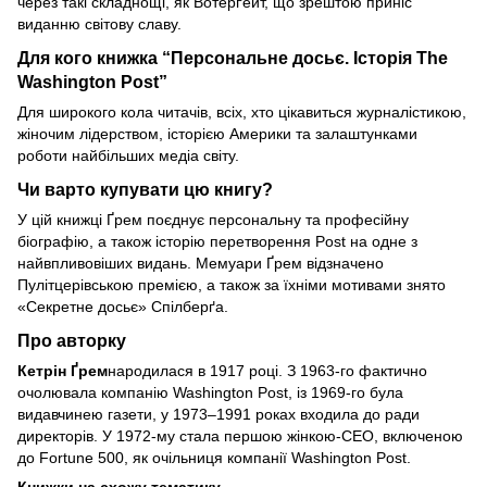
через такі складнощі, як Вотерґейт, що зрештою приніс
виданню світову славу.
Для кого книжка “Персональне досьє. Історія The
Washington Post”
Для широкого кола читачів, всіх, хто цікавиться журналістикою,
жіночим лідерством, історією Америки та залаштунками
роботи найбільших медіа світу.
Чи варто купувати цю книгу?
У цій книжці Ґрем поєднує персональну та професійну
біографію, а також історію перетворення Post на одне з
найвпливовіших видань. Мемуари Ґрем відзначено
Пулітцерівською премією, а також за їхніми мотивами знято
«Секретне досьє» Спілберґа.
Про авторку
Кетрін Ґрем
народилася в 1917 році. З 1963-го фактично
очолювала компанію Washington Post, із 1969-го була
видавчинею газети, у 1973–1991 роках входила до ради
директорів. У 1972-му стала першою жінкою-CEO, включеною
до Fortune 500, як очільниця компанії Washington Post.
Книжки на схожу тематику