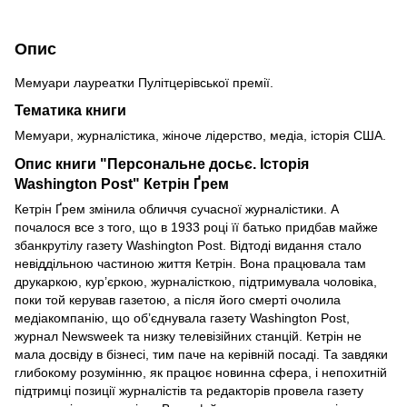
Опис
Мемуари лауреатки Пулітцерівської премії.
Тематика книги
Мемуари, журналістика, жіноче лідерство, медіа, історія США.
Опис книги "Персональне досьє. Історія
Washington Post" Кетрін Ґрем
Кетрін Ґрем змінила обличчя сучасної журналістики. А
почалося все з того, що в 1933 році її батько придбав майже
збанкрутілу газету Washington Post. Відтоді видання стало
невіддільною частиною життя Кетрін. Вона працювала там
друкаркою, кур’єркою, журналісткою, підтримувала чоловіка,
поки той керував газетою, а після його смерті очолила
медіакомпанію, що об’єднувала газету Washington Post,
журнал Newsweek та низку телевізійних станцій. Кетрін не
мала досвіду в бізнесі, тим паче на керівній посаді. Та завдяки
глибокому розумінню, як працює новинна сфера, і непохитній
підтримці позиції журналістів та редакторів провела газету