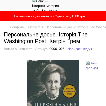
Безкоштовна доставка по Україні від 1500 грн.
Нонфікшн
Біографія
Персональне досьє. Історія The Washin
Персональне досьє. Історія The
Washington Post. Кетрін Ґрем
Немає в наявності
Артикул:
00001023
Написати відгук