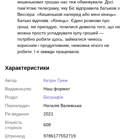
кишенькових грошах нас теж обмежували. Досі
пам’ятаю телеграму, яку Біс відправила батькові з
Вессера: «Кишенькові наперед або мені кінець».
Батько відповів: «Кінець». Єдині розмови про
гроші, які пригадую, точилися довкола того, що не
можна просто успадкувати купу грошей —
потрібно робити щось, займатися чимось
корисним і продуктивним; неможна нічого не
робити. І я завжди працювала.
Характеристики
Автор
Кетрін Ґрем
Видавництво
Наш формат
Розділ
Біографія
Перекладач
Наталія Валевська
Рік видання
2021
Кількість
608
сторінок
Штрихкод
9786177552719