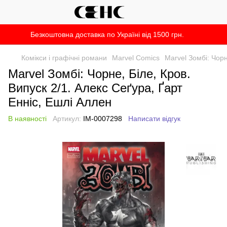
Безкоштовна доставка по Україні від 1500 грн.
Комікси і графічні романи
Marvel Comics
Marvel Зомбі: Чорн
Marvel Зомбі: Чорне, Біле, Кров.
Випуск 2/1. Алекс Сеґура, Ґарт
Енніс, Ешлі Аллен
В наявності
Артикул:
IM-0007298
Написати відгук