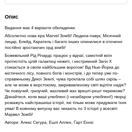
Опис
Видання має 4 варіанти обкладинки.
Абсолютно нова ера Marvel Зомбі! Людина-павук, Місячний
лицар, Блейд, Каратель і багато інших опинилися в оточенні
постійно зростаючих орд зомбі!
Божевільний Рід Річардс працює у відчаї, самотній воїн
протистоїть цілій галактиці нежиті, і нестримний Загін Х
стикається зі своїм найбільшим ворогом! Від Нью-Йорка до
містичного лісу, повного богів і монстрів, і до тепер уже по-
справжньому Дикої Землі, чума проклала собі шлях скрізь –
але чи може в жорстокому, закривавленому світі вціліти надія?
Чи повзучий, гризучий, жахливий жах врешті-решт переможе?
Дізнайтеся, коли ваші улюблені (і незабаром улюблені!) творці
розкажуть найстрашніші історії, які тільки може придумати їхня
уява! В кожному випуску вас чекають по 3 історії у всесвіті
Марвел Зомбі!
Автори: Алекс Сегура, Ешлі Аллен, Ґарт Енніс