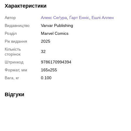
Характеристики
Автор
Алекс Сеґура
,
Ґарт Енніс
,
Ешлі Аллен
Видавництво
Varvar Publishing
Розділ
Marvel Comics
Рік видання
2025
Кількість
32
сторінок
Штрихкод
9786170994394
Формат, мм
165х255
Вага, кг
0.100
Відгуки