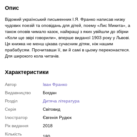
Опис
Відомий український письменник І.Я. Франко написав низку
чудових поезій та оповідань для дітей, поему «Лис Микита», а
також оповів чимало казок, найкращі з яких увійшли до збірки
«Коли ще звірі говорили», вперше виданої 1903 року у Львові.
Ця книжка не менш цікава сучасним дітям, ніж нашим
прабабусям. Прочитавши її, ви й самі в цьому переконаєтеся.
Для широкого кола читачів.
Характеристики
Автор
Іван Франко
Видавництво
Богдан
Розділ
Дитяча література
Серія
Світовид
Ілюстратор
Євгенія Рудюк
Рік видання
2018
Кількість
180