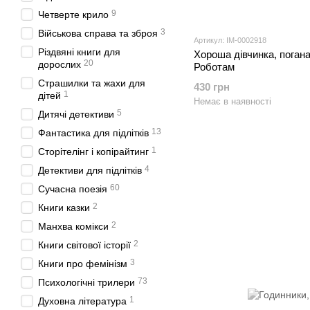
9
Четверте крило
3
Військова справа та зброя
Артикул: IM-0002918
Різдвяні книги для
Хороша дівчинка, погана
20
дорослих
Роботам
Страшилки та жахи для
430 грн
1
дітей
Немає в наявності
5
Дитячі детективи
13
Фантастика для підлітків
1
Сторітелінг і копірайтинг
4
Детективи для підлітків
60
Сучасна поезія
2
Книги казки
2
Манхва комікси
2
Книги світової історії
3
Книги про фемінізм
73
Психологічні трилери
1
Духовна література