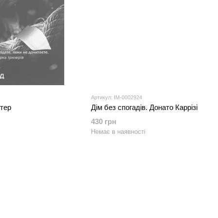
Артикул: IM-0002924
нтер
Дім без спогадів. Донато Каррізі
430 грн
Немає в наявності