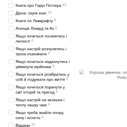
43
Книги про Гаррі Поттера
14
Дюна: серія книг
9
Книги по Лавкрафту
5
Агенція Локвуд та Ко
Якщо хочеться посміятись і
4
легкості
Якщо настрій розчулитись і
4
трохи помовчати
Якщо хочеться надихнутись і
4
увімкнути мрійника
Якщо хочеться розібратись у
3
собі й подумати про життя
Якщо хочеться поринути у
4
світ історій та пригод
Якщо настрій на затишок і
4
теплу чашку чаю
Якщо треба знайти опору,
4
силу і ясність
15
Відьмак