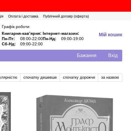
ія
Оплата і доставка
Публічний договір (оферта)
Графік роботи:
Книгарня-кавʼярня:
Інтернет-магазин:
Мій кошик
Пн-Пт:
08:00-22:00
Пн-Нд:
09:00-19:00
Сб-Нд:
09:00-22:00
Бажання
Вхід
улярністю
спочатку дешевше
спочатку дорожче
за назвою