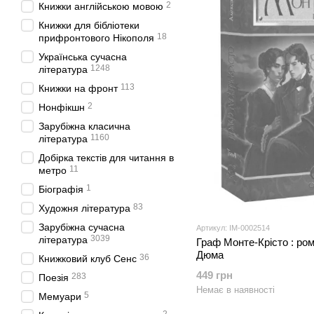
2
Книжки англійською мовою
Книжки для бібліотеки
18
прифронтового Нікополя
Українська сучасна
1248
література
113
Книжки на фронт
2
Нонфікшн
Зарубіжна класична
1160
література
Добірка текстів для читання в
11
метро
1
Біографія
83
Художня література
Зарубіжна сучасна
Артикул: IM-0002514
3039
література
Граф Монте-Крісто : ром
Дюма
36
Книжковий клуб Сенс
449 грн
283
Поезія
Немає в наявності
5
Мемуари