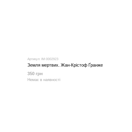
Артикул: IM-0002923
Земля мертвих. Жан-Крістоф Ґранже
350 грн
Немає в наявності