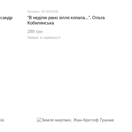
Артикул: IM-0002506
ксандр
"В неділю рано зілля копала...". Ольга
Кобилянська
289 грн
Немає в наявності