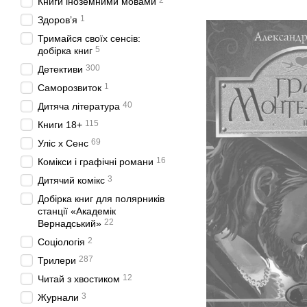
2
Книги іноземними мовами
1
Здоровʼя
Тримайся своїх сенсів:
5
добірка книг
300
Детективи
1
Саморозвиток
40
Дитяча література
115
Книги 18+
69
Уліс x Сенс
16
Комікси і графічні романи
3
Дитячий комікс
Добірка книг для полярників
станції «Академік
22
Вернадський»
2
Соціологія
287
Трилери
12
Читай з хвостиком
3
Журнали