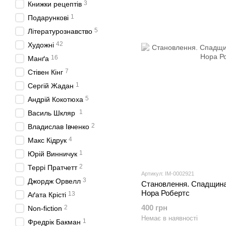
3
Книжки рецептів
1
Подарункові
5
Літературознавство
42
Художні
16
Манґа
7
Стівен Кінг
1
Сергій Жадан
5
Андрій Кокотюха
1
Василь Шкляр
2
Владислав Івченко
4
Макс Кідрук
1
Юрій Винничук
2
Террі Пратчетт
Артикул: IM-0002921
3
Джордж Орвелл
Становлення. Спадщина
Нора Робертс
13
Аґата Крісті
400 грн
2
Non-fiction
Немає в наявності
1
Фредрік Бакман