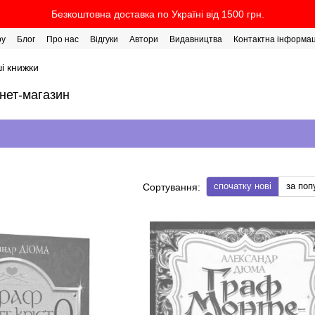
Безкоштовна доставка по Україні від 1500 грн.
ру
Блог
Про нас
Відгуки
Автори
Видавництва
Контактна інформац
і книжки
рнет-магазин
спочатку нові
за поп
Сортування: