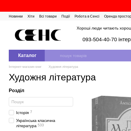
Перейти до основного контенту
Новинки
Хіти
Всі товари
Події
Робота в Сенсі
Оренда просто
Розіграш сертифікатів
Хороші люди читають хорош
093-504-40-70 інте
Каталог
Інтернет-магазин книг
Художня література
Художня література
Розділ
7
Історія
Українська класична
533
література