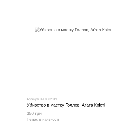
Артикул: IM-0002919
Убивство в маєтку Голлов. Аґата Крісті
350 грн
Немає в наявності