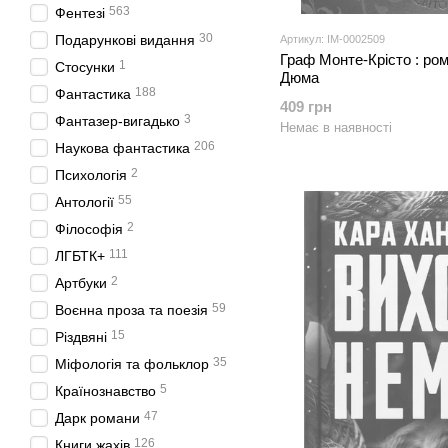
563
Фентезі
30
Подарункові видання
Артикул: IM-0002509
Граф Монте-Крісто : ром
1
Стосунки
Дюма
188
Фантастика
409 грн
3
Фантазер-вигадько
Немає в наявності
206
Наукова фантастика
2
Психологія
55
Антології
2
Філософія
111
ЛГБТК+
2
Артбуки
59
Воєнна проза та поезія
15
Різдвяні
35
Міфологія та фольклор
5
Країнознавство
47
Дарк романи
126
Книги жахів