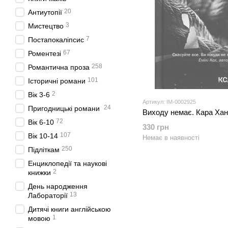
20
Антиутопії
3
Мистецтво
7
Постапокаліпсис
67
Роментезі
258
Романтична проза
101
Історичні романи
2
Вік 3-6
Артикул: IM-0002925
24
Пригодницькі романи
Виходу немає. Кара Ха
72
Вік 6-10
330 грн
107
Вік 10-14
Немає в наявності
250
Підліткам
Енциклопедії та наукові
2
книжки
День народження
13
Лабораторії
Дитячі книги англійською
1
мовою