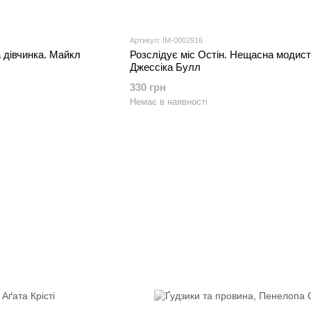
Артикул: IM-0002916
 дівчинка. Майкл
Розслідує міс Остін. Нещасна модист
Джессіка Булл
330 грн
Немає в наявності