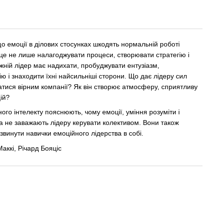
 емоції в ділових стосунках шкодять нормальній роботі
це не лише налагоджувати процеси, створювати стратегію і
вжній лідер має надихати, пробуджувати ентузіазм,
ю і знаходити їхні найсильніші сторони. Що дає лідеру сил
тися вірним компанії? Як він створює атмосферу, сприятливу
цій?
ного інтелекту пояснюють, чому емоції, уміння розуміти і
а не заважають лідеру керувати колективом. Вони також
звинути навички емоційного лідерства в собі.
аккі, Річард Бояціс