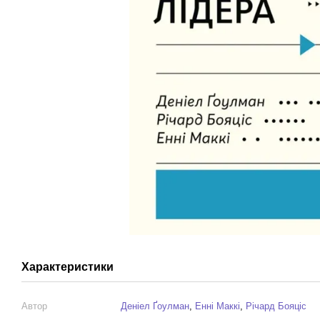
Характеристики
Автор
Деніел Ґоулман
,
Енні Маккі
,
Річард Бояціс