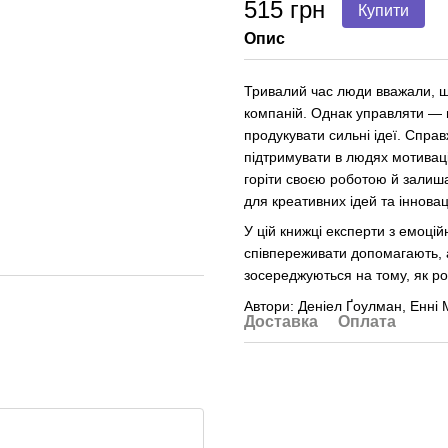
515 грн
Купити
Опис
Тривалий час люди вважали, що
компаній. Однак управляти — 
продукувати сильні ідеї. Спра
підтримувати в людях мотиваці
горіти своєю роботою й залиша
для креативних ідей та іннова
У цій книжці експерти з емоцій
співпереживати допомагають, 
зосереджуються на тому, як ро
Автори: Деніел Ґоулман, Енні М
Доставка
Оплата