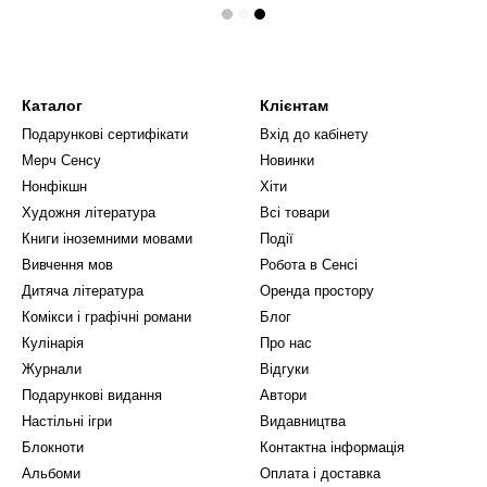
Каталог
Клієнтам
Подарункові сертифікати
Вхід до кабінету
Мерч Сенсу
Новинки
Нонфікшн
Хіти
Художня література
Всі товари
Книги іноземними мовами
Події
Вивчення мов
Робота в Сенсі
Дитяча література
Оренда простору
Комікси і графічні романи
Блог
Кулінарія
Про нас
Журнали
Відгуки
Подарункові видання
Автори
Настільні ігри
Видавництва
Блокноти
Контактна інформація
Альбоми
Оплата і доставка