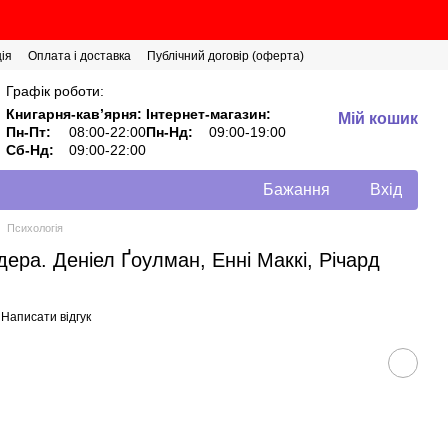
ія
Оплата і доставка
Публічний договір (оферта)
Графік роботи:
Книгарня-кавʼярня:
Інтернет-магазин:
Мій кошик
Пн-Пт:
08:00-22:00
Пн-Нд:
09:00-19:00
Сб-Нд:
09:00-22:00
Бажання
Вхід
Психологія
дера. Деніел Ґоулман, Енні Маккі, Річард
Написати відгук