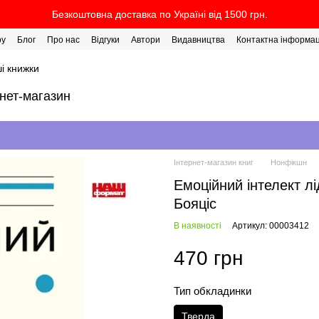
Безкоштовна доставка по Україні від 1500 грн.
ру
Блог
Про нас
Відгуки
Автори
Видавництва
Контактна інформац
і книжки
рнет-магазин
Інтернет-магазин книг
Нонфікшн
Емоційний інтелект лі
Бояціс
В наявності
Артикул: 00003412
470 грн
Тип обкладинки
Тверда