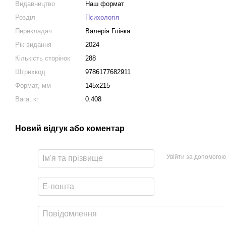
Видавництво
Наш формат
Розділ
Психологія
Перекладач
Валерія Глінка
Рік видання
2024
Кількість сторінок
288
Штрихкод
9786177682911
Формат, мм
145x215
Вага, кг
0.408
Новий відгук або коментар
Увійти за допомогою