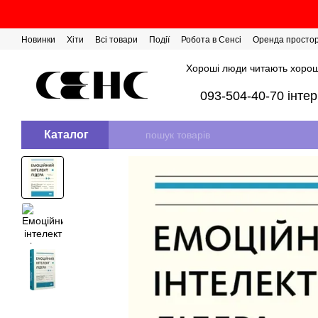
Перейти до основного контенту
Новинки
Хіти
Всі товари
Події
Робота в Сенсі
Оренда просто
Розіграш сертифікатів
Хороші люди читають хорош
093-504-40-70 інте
Каталог