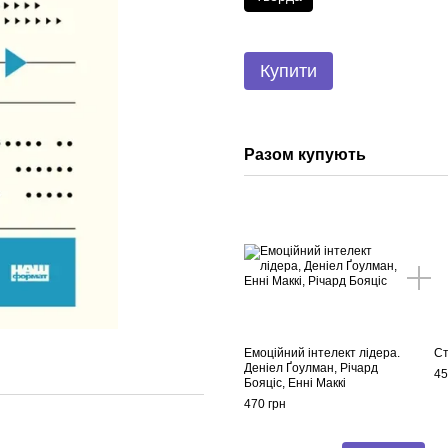
Купити
Разом купують
Емоційний інтелект лідера.
Ст
Деніел Ґоулман, Річард
45
Бояціс, Енні Маккі
470 грн