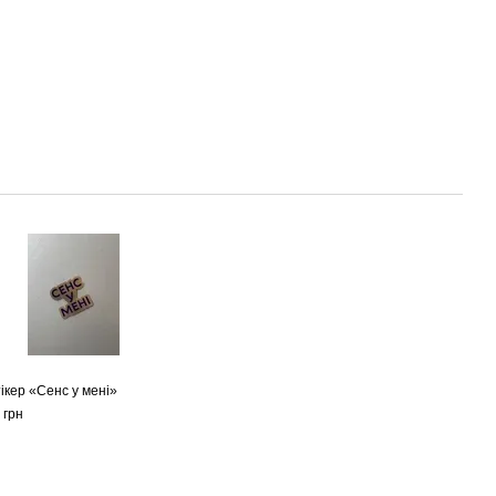
ікер «Сенс у мені»
 грн