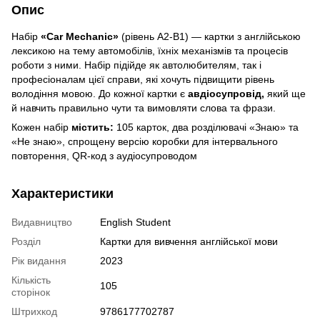
Опис
Набір
«Car Mechanic»
(рівень А2-В1)
— картки з англійською
лексикою на тему автомобілів, їхніх механізмів та процесів
роботи з ними. Набір підійде як автолюбителям, так і
професіоналам цієї справи, які хочуть підвищити рівень
володіння мовою. До кожної картки є
авдіосупровід,
який ще
й навчить правильно чути та вимовляти слова та фрази.
Кожен набір
містить:
105 карток, два розділювачі «Знаю» та
«Не знаю», спрощену версію коробки для інтервального
повторення, QR-код з аудіосупроводом
Характеристики
Видавництво
English Student
Розділ
Картки для вивчення англійської мови
Рік видання
2023
Кількість
105
сторінок
Штрихкод
9786177702787