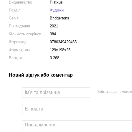
Видавництво
Piatkus
Розділ
Художні
Серія
Bridgertons
Рік видання
2021
Кількість сторінок
384
Штрихкод
9780349429465
Формат, мм
129x198x25
Вага, кг
0.268
Новий відгук або коментар
Увійти за допомогою