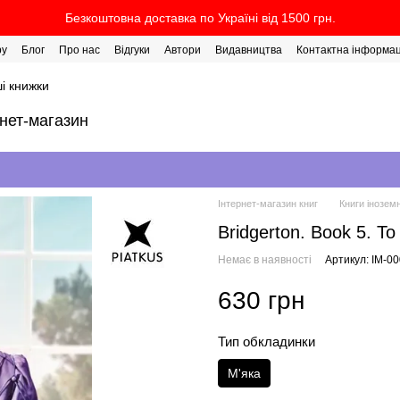
Безкоштовна доставка по Україні від 1500 грн.
ру
Блог
Про нас
Відгуки
Автори
Видавництва
Контактна інформац
і книжки
рнет-магазин
Інтернет-магазин книг
Книги інозе
Bridgerton. Book 5. To 
Немає в наявності
Артикул: IM-0
630 грн
Тип обкладинки
М'яка