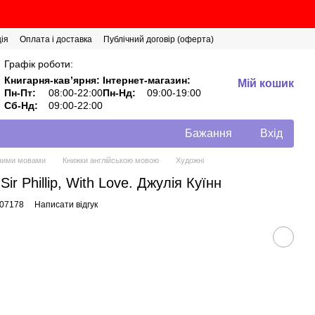
ія
Оплата і доставка
Публічний договір (оферта)
Графік роботи:
Книгарня-кавʼярня:
Інтернет-магазин:
Мій кошик
Пн-Пт:
08:00-22:00
Пн-Нд:
09:00-19:00
Сб-Нд:
09:00-22:00
Бажання
Вхід
мними мовами
Книжки англійською мовою
Художні
Sir Phillip, With Love. Джулія Куїнн
007178
Написати відгук