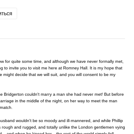
иться
 for quite some time, and although we have never formally met,
ing to invite you to visit me here at Romney Hall. It is my hope that
we might decide that we will suit, and you will consent to be my
e Bridgerton couldn't marry a man she had never met! But before
carriage in the middle of the night, on her way to meet the man
 match.
 husband wouldn't be so moody and ill-mannered, and while Phillip
 rough and rugged, and totally unlike the London gentlemen vying
.. and when he kissed her... the rest of the world simply fell