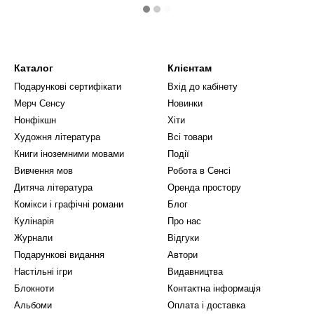
Каталог
Клієнтам
Подарункові сертифікати
Вхід до кабінету
Мерч Сенсу
Новинки
Нонфікшн
Хіти
Художня література
Всі товари
Книги іноземними мовами
Події
Вивчення мов
Робота в Сенсі
Дитяча література
Оренда простору
Комікси і графічні романи
Блог
Кулінарія
Про нас
Журнали
Відгуки
Подарункові видання
Автори
Настільні ігри
Видавництва
Блокноти
Контактна інформація
Альбоми
Оплата і доставка