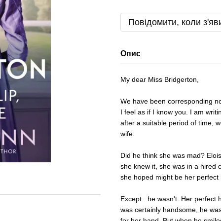
Повідомити, коли з'яв
Опис
My dear Miss Bridgerton,
We have been corresponding now
I feel as if I know you. I am writ
after a suitable period of time, 
wife.
Did he think she was mad? Elois
she knew it, she was in a hired 
she hoped might be her perfect
Except...he wasn't. Her perfect
was certainly handsome, he was
for her hand. But when he smiled.