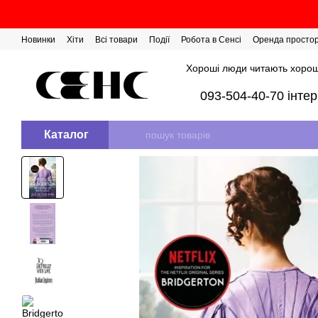
Перейти до основного контенту
Новинки
Хіти
Всі товари
Події
Робота в Сенсі
Оренда просто
Розіграш сертифікатів
Хороші люди читають хорош
093-504-40-70 інте
Каталог