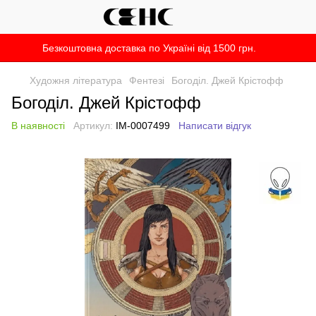
Безкоштовна доставка по Україні від 1500 грн.
Художня література
Фентезі
Богоділ. Джей Крістофф
Богоділ. Джей Крістофф
В наявності
Артикул:
IM-0007499
Написати відгук