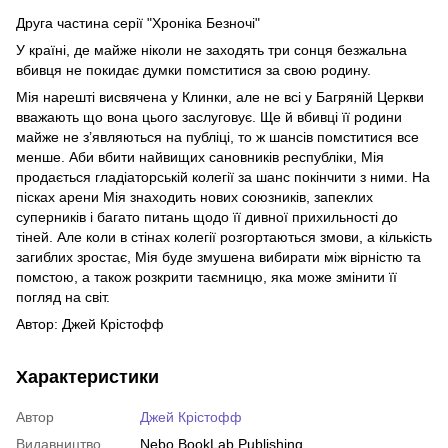
Друга частина серії "Хроніка Безночі"
У країні, де майже ніколи не заходять три сонця безжальна
вбивця не покидає думки помститися за свою родину.
Мія нарешті висвячена у Клинки, але не всі у Багряній Церкви
вважають що вона цього заслуговує. Ще й вбивці її родини
майже не з’являються на публіці, то ж шансів помститися все
менше. Аби вбити найвищих сановників республіки, Мія
продається гладіаторській колегії за шанс покінчити з ними. На
пісках арени Мія знаходить нових союзників, запеклих
суперників і багато питань щодо її дивної прихильності до
тіней. Але коли в стінах колегії розгортаються змови, а кількість
загиблих зростає, Мія буде змушена вибирати між вірністю та
помстою, а також розкрити таємницю, яка може змінити її
погляд на світ.
Автор: Джей Крістофф
Характеристики
Автор
Джей Крістофф
Видавництво
Nebo BookLab Publishing