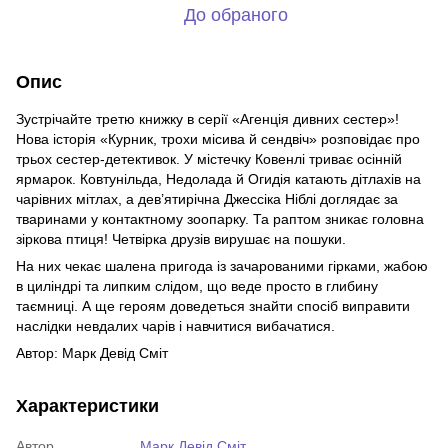
До обраного
Опис
Зустрічайте третю книжку в серії «Агенція дивних сестер»!
Нова історія «Курник, трохи місива й сендвіч» розповідає про
трьох сестер-детективок. У містечку Ковенлі триває осінній
ярмарок. Ковтунільда, Недолада й Огидія катають дітлахів на
чарівних мітлах, а дев’ятирічна Джессіка Ніблі доглядає за
тваринами у контактному зоопарку. Та раптом зникає головна
зіркова птиця! Четвірка друзів вирушає на пошуки.
На них чекає шалена пригода із зачарованими гірками, жабою
в циліндрі та липким слідом, що веде просто в глибину
таємниці. А ще героям доведеться знайти спосіб виправити
наслідки невдалих чарів і навчитися вибачатися.
Автор: Марк Девід Сміт
Характеристики
Автор
Марк Девід Сміт