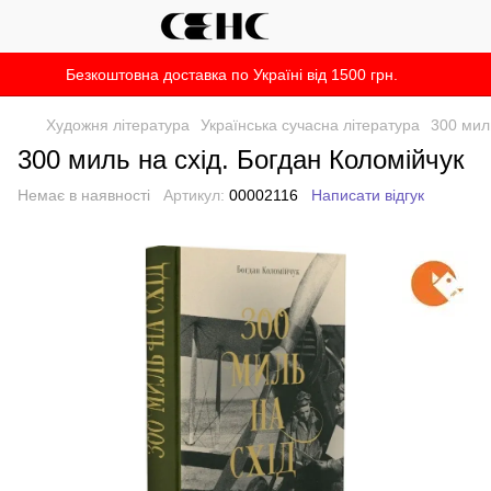
Безкоштовна доставка по Україні від 1500 грн.
Художня література
Українська сучасна література
300 миль
300 миль на схід. Богдан Коломійчук
Немає в наявності
Артикул:
00002116
Написати відгук