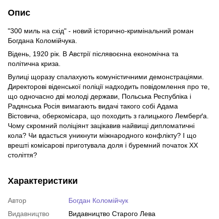
Опис
"300 миль на схід" - новий історично-кримінальний роман
Богдана Коломійчука.
Відень, 1920 рік. В Австрії післявоєнна економічна та
політична криза.
Вулиці щоразу спалахують комуністичними демонстраціями.
Директорові віденської поліції надходить повідомлення про те,
що одночасно дві молоді держави, Польська Республіка і
Радянська Росія вимагають видачі такого собі Адама
Вістовича, оберкомісара, що походить з галицького Лемберґа.
Чому скромний поліціянт зацікавив найвищі дипломатичні
кола? Чи вдасться уникнути міжнародного конфлікту? І що
врешті комісарові приготувала доля і буремний початок ХХ
століття?
Характеристики
Автор
Богдан Коломійчук
Видавництво
Видавництво Старого Лева